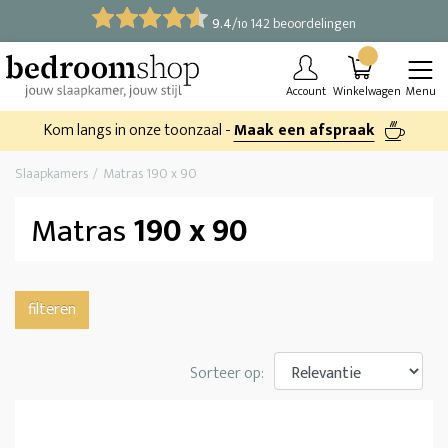
9.4
/
142 beoordelingen
10
Account
Winkelwagen
Menu
Kom langs in onze toonzaal -
Maak een afspraak
Slaapkamers
Matras 190 x 90
Matras
190 x 90
filteren
Sorteer op: