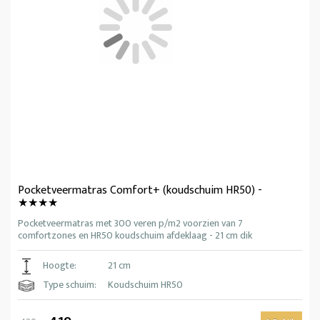
Pocketveermatras Comfort+ (koudschuim HR50) -
★★★★
Pocketveermatras met 300 veren p/m2 voorzien van 7
comfortzones en HR50 koudschuim afdeklaag - 21 cm dik
Hoogte:
21 cm
Type schuim:
Koudschuim HR50