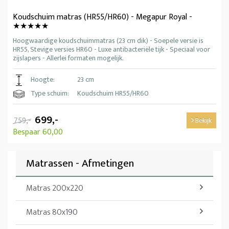
Koudschuim matras (HR55/HR60) - Megapur Royal -
★★★★★
Hoogwaardige koudschuimmatras (23 cm dik) - Soepele versie is
HR55, Stevige versies HR60 - Luxe antibacteriële tijk - Speciaal voor
zijslapers - Allerlei formaten mogelijk.
Hoogte:
23 cm
Type schuim:
Koudschuim HR55/HR60
699,-
759,-
Bekijk
Bespaar 60,00
Matrassen - Afmetingen
Matras 200x220
Matras 80x190