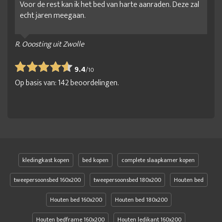
Voor de rest kan ik het bed van harte aanraden. Deze zal
echt jaren meegaan.
R. Ooosting uit Zwolle
9.4
/
10
Op basis van:
142
beoordelingen.
kledingkast kopen
bed kopen
complete slaapkamer kopen
tweepersoonsbed 160x200
tweepersoonsbed 180x200
Houten bed
Houten bed 160x200
Houten bed 180x200
Houten bedframe 160x200
Houten ledikant 160x200