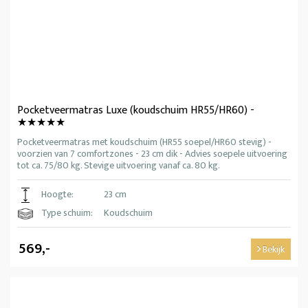
Pocketveermatras Luxe (koudschuim HR55/HR60) -
★★★★★
Pocketveermatras met koudschuim (HR55 soepel/HR60 stevig) -
voorzien van 7 comfortzones - 23 cm dik - Advies soepele uitvoering
tot ca. 75/80 kg. Stevige uitvoering vanaf ca. 80 kg.
Hoogte:
23 cm
Type schuim:
Koudschuim
569,-
Bekijk