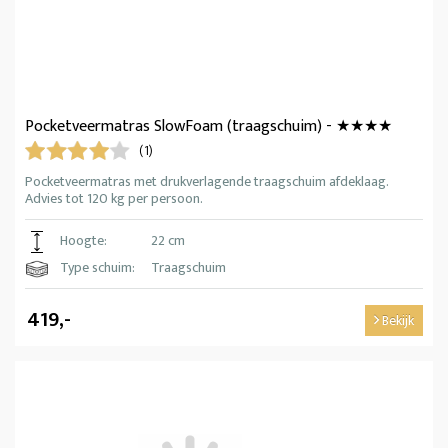
Pocketveermatras SlowFoam (traagschuim) - ★★★★
(1)
Pocketveermatras met drukverlagende traagschuim afdeklaag.
Advies tot 120 kg per persoon.
Hoogte:
22 cm
Type schuim:
Traagschuim
419,-
Bekijk