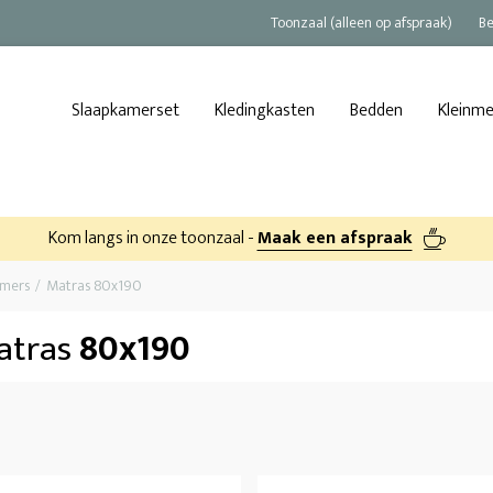
Toonzaal (alleen op afspraak)
Be
Slaapkamerset
Kledingkasten
Bedden
Kleinm
Kom langs in onze toonzaal -
Maak een afspraak
amers
Matras 80x190
atras
80x190