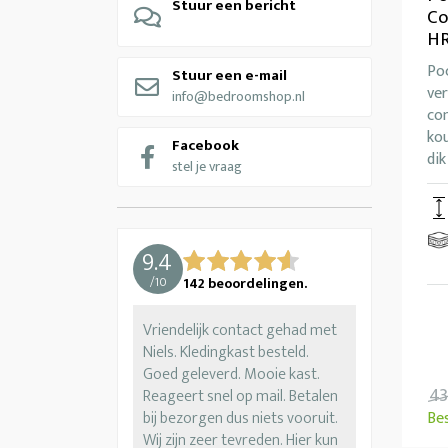
Stuur een bericht
Co
H
Po
Stuur een e-mail
ve
info@bedroomshop.nl
co
ko
Facebook
dik
stel je vraag
9.4
/
10
142
beoordelingen.
Vriendelijk contact gehad met
Niels. Kledingkast besteld.
Goed geleverd. Mooie kast.
43
Reageert snel op mail. Betalen
bij bezorgen dus niets vooruit.
Be
Wij zijn zeer tevreden. Hier kun