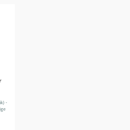
r
k) -
ige