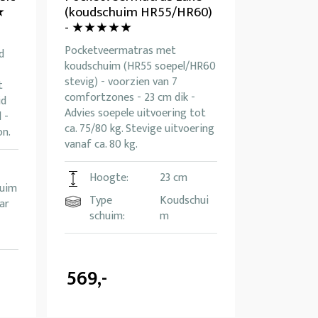
★
(koudschuim HR55/HR60)
- ★★★★★
Pocketveermatras met
d
koudschuim (HR55 soepel/HR60
stevig) - voorzien van 7
t
comfortzones - 23 cm dik -
id
Advies soepele uitvoering tot
 -
ca. 75/80 kg. Stevige uitvoering
on.
vanaf ca. 80 kg.
Hoogte:
23 cm
uim
Type
Koudschui
aar
schuim:
m
569,-