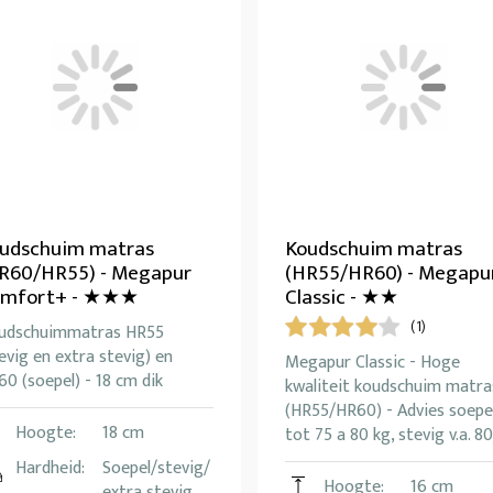
udschuim matras
Koudschuim matras
R60/HR55) - Megapur
(HR55/HR60) - Megapu
mfort+ - ★★★
Classic - ★★
(1)
udschuimmatras HR55
evig en extra stevig) en
Megapur Classic - Hoge
0 (soepel) - 18 cm dik
kwaliteit koudschuim matra
(HR55/HR60) - Advies soepe
Hoogte:
18 cm
tot 75 a 80 kg, stevig v.a. 80
Hardheid:
Soepel/stevig/
Hoogte:
16 cm
extra stevig