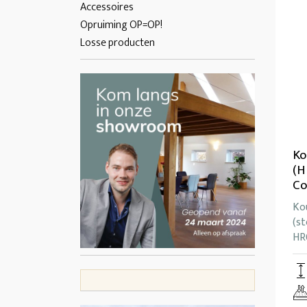
Accessoires
Opruiming OP=OP!
Losse producten
Ko
(H
Co
Ko
(st
HR6