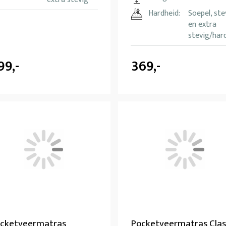
Hardheid:
Soepel, ste
en extra
stevig/har
99,-
369,-
cketveermatras
Pocketveermatras Clas