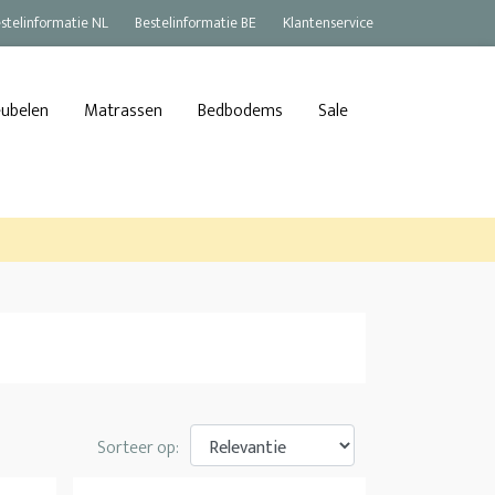
stelinformatie NL
Bestelinformatie BE
Klantenservice
eubelen
Matrassen
Bedbodems
Sale
Sorteer op: