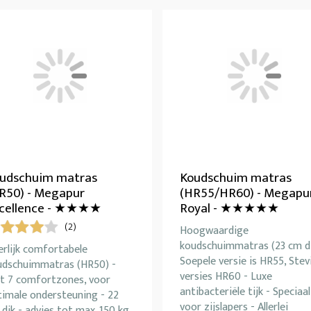
udschuim matras
Koudschuim matras
R50) - Megapur
(HR55/HR60) - Megapu
cellence - ★★★★
Royal - ★★★★★
(2)
Hoogwaardige
koudschuimmatras (23 cm di
rlijk comfortabele
Soepele versie is HR55, Stev
udschuimmatras (HR50) -
versies HR60 - Luxe
t 7 comfortzones, voor
antibacteriële tijk - Speciaal
timale ondersteuning - 22
voor zijslapers - Allerlei
dik - advies tot max. 150 kg