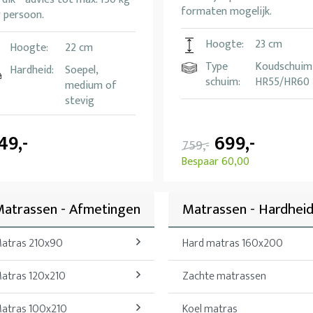
formaten mogelijk.
 persoon.
Hoogte:
23 cm
Hoogte:
22 cm
Type
Koudschuim
Hardheid:
Soepel,
schuim:
HR55/HR60
medium of
stevig
49,-
699,-
759,-
Bespaar 60,00
atrassen - Afmetingen
Matrassen - Hardhei
atras 210x90
Hard matras 160x200
atras 120x210
Zachte matrassen
atras 100x210
Koel matras