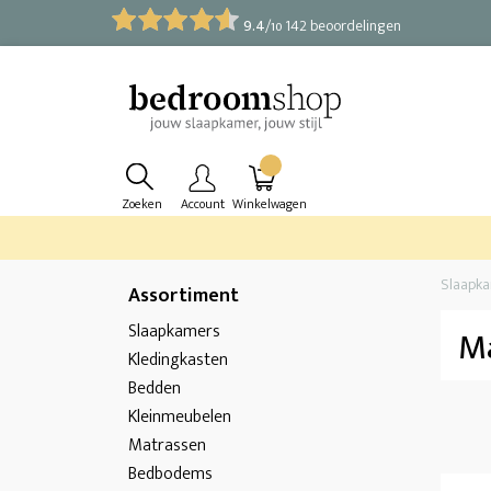
9.4
/
142 beoordelingen
10
Zoeken
Account
Winkelwagen
Slaapk
Assortiment
Slaapkamers
M
Kledingkasten
Bedden
Kleinmeubelen
Matrassen
Bedbodems