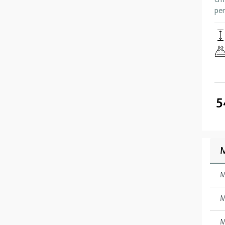
per
5
M
M
M
M