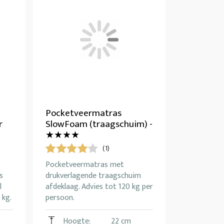
Pocketveermatras
r
SlowFoam (traagschuim) -
★★★★
(1)
Pocketveermatras met
s
drukverlagende traagschuim
l
afdeklaag. Advies tot 120 kg per
 kg.
persoon.
Hoogte:
22 cm