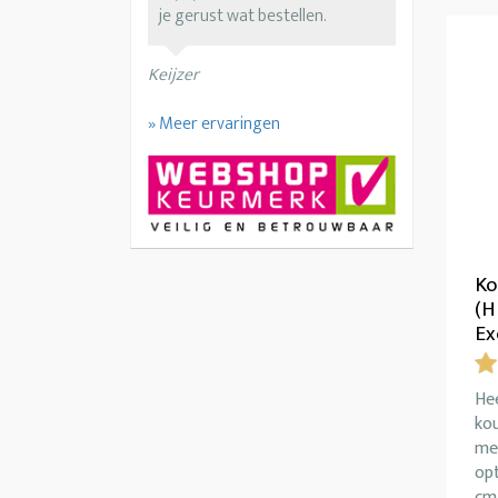
je gerust wat bestellen.
Keijzer
» Meer ervaringen
Ko
(H
Ex
Hee
ko
me
op
cm 