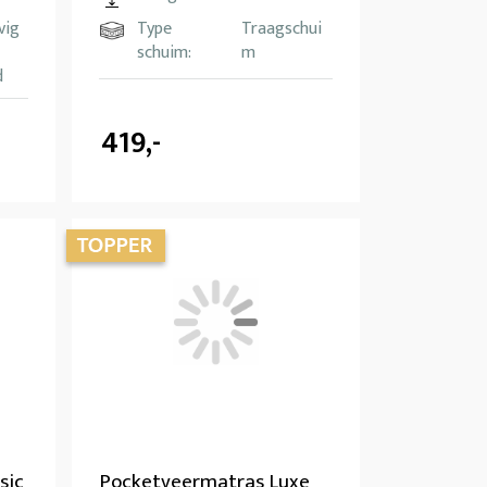
vig
Type
Traagschui
schuim:
m
d
419,-
sic
Pocketveermatras Luxe