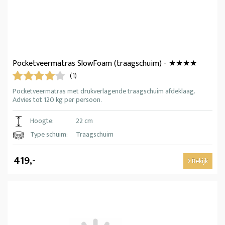
Pocketveermatras SlowFoam (traagschuim) - ★★★★
(1)
Pocketveermatras met drukverlagende traagschuim afdeklaag.
Advies tot 120 kg per persoon.
Hoogte:
22 cm
Type schuim:
Traagschuim
419,-
Bekijk