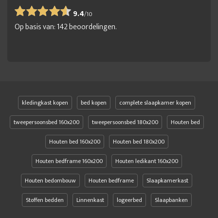
9.4
/
10
Op basis van:
142
beoordelingen.
kledingkast kopen
bed kopen
complete slaapkamer kopen
tweepersoonsbed 160x200
tweepersoonsbed 180x200
Houten bed
Houten bed 160x200
Houten bed 180x200
Houten bedframe 160x200
Houten ledikant 160x200
Houten bedombouw
Houten bedframe
Slaapkamerkast
Stoffen bedden
Linnenkast
logeerbed
Slaapbanken