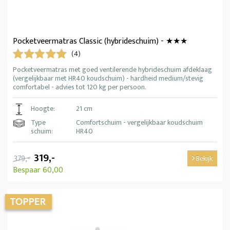
Pocketveermatras Classic (hybrideschuim) - ★★★
(4)
Pocketveermatras met goed ventilerende hybrideschuim afdeklaag
(vergelijkbaar met HR40 koudschuim) - hardheid medium/stevig
comfortabel - advies tot 120 kg per persoon.
Hoogte:
21 cm
Type
Comfortschuim - vergelijkbaar koudschuim
schuim:
HR40
319,-
379,-
Bekijk
Bespaar 60,00