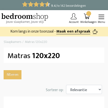
9.4
/
142 beoordelingen
10
Account
Winkelwagen
Menu
Kom langs in onze toonzaal -
Maak een afspraak
Slaapkamers
Matras 120x220
Matras
120x220
filteren
Sorteer op: