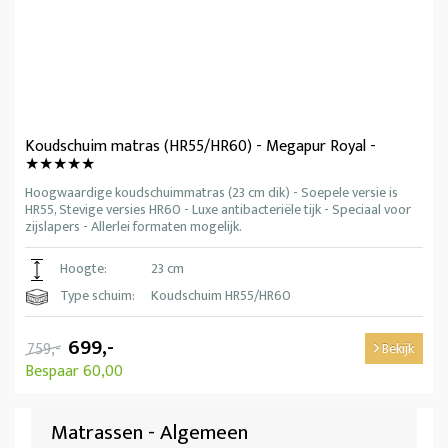
Koudschuim matras (HR55/HR60) - Megapur Royal -
★★★★★
Hoogwaardige koudschuimmatras (23 cm dik) - Soepele versie is
HR55, Stevige versies HR60 - Luxe antibacteriële tijk - Speciaal voor
zijslapers - Allerlei formaten mogelijk.
Hoogte:
23 cm
Type schuim:
Koudschuim HR55/HR60
699,-
759,-
Bekijk
Bespaar 60,00
Matrassen - Algemeen