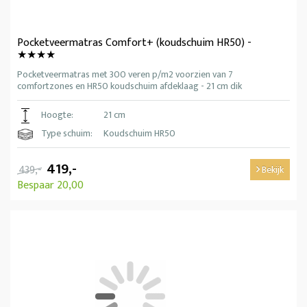
Pocketveermatras Comfort+ (koudschuim HR50) -
★★★★
Pocketveermatras met 300 veren p/m2 voorzien van 7
comfortzones en HR50 koudschuim afdeklaag - 21 cm dik
Hoogte:
21 cm
Type schuim:
Koudschuim HR50
419,-
439,-
Bekijk
Bespaar 20,00