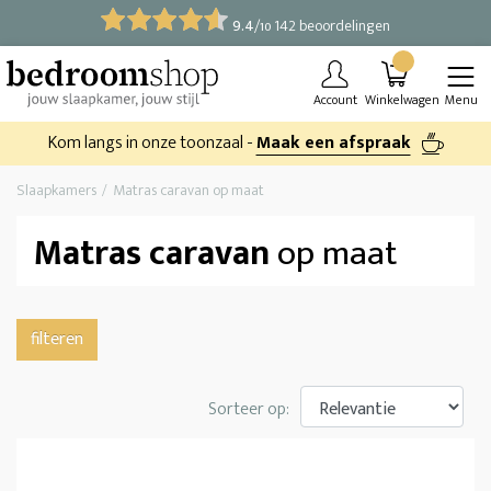
9.4
/
142 beoordelingen
10
Account
Winkelwagen
Menu
Kom langs in onze toonzaal -
Maak een afspraak
Slaapkamers
Matras caravan op maat
Matras caravan
op maat
filteren
Sorteer op: