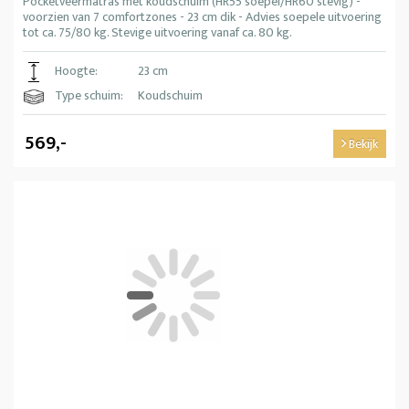
Pocketveermatras met koudschuim (HR55 soepel/HR60 stevig) -
voorzien van 7 comfortzones - 23 cm dik - Advies soepele uitvoering
tot ca. 75/80 kg. Stevige uitvoering vanaf ca. 80 kg.
Hoogte:
23 cm
Type schuim:
Koudschuim
569,-
Bekijk