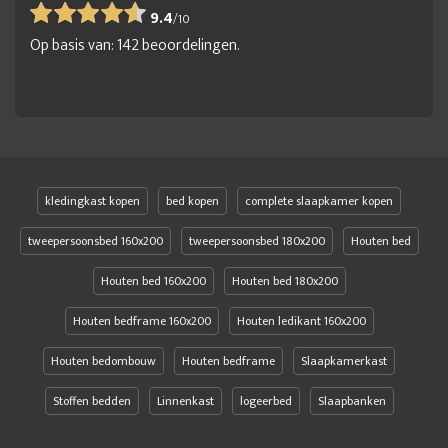
9.4
/
10
Op basis van:
142
beoordelingen.
kledingkast kopen
bed kopen
complete slaapkamer kopen
tweepersoonsbed 160x200
tweepersoonsbed 180x200
Houten bed
Houten bed 160x200
Houten bed 180x200
Houten bedframe 160x200
Houten ledikant 160x200
Houten bedombouw
Houten bedframe
Slaapkamerkast
Stoffen bedden
Linnenkast
logeerbed
Slaapbanken