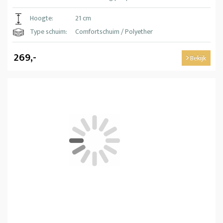
Hoogte:
21 cm
Type schuim:
Comfortschuim / Polyether
269,-
Bekijk