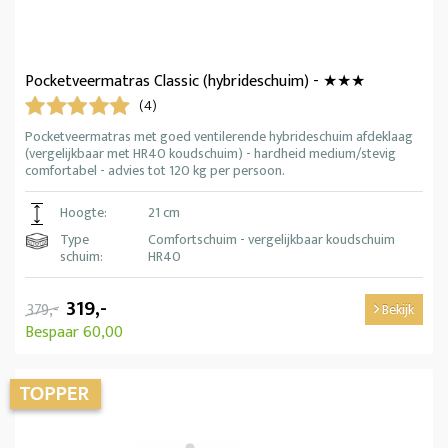
Pocketveermatras Classic (hybrideschuim) - ★★★
(4)
Pocketveermatras met goed ventilerende hybrideschuim afdeklaag
(vergelijkbaar met HR40 koudschuim) - hardheid medium/stevig
comfortabel - advies tot 120 kg per persoon.
Hoogte:
21 cm
Type
Comfortschuim - vergelijkbaar koudschuim
schuim:
HR40
319,-
379,-
Bekijk
Bespaar 60,00