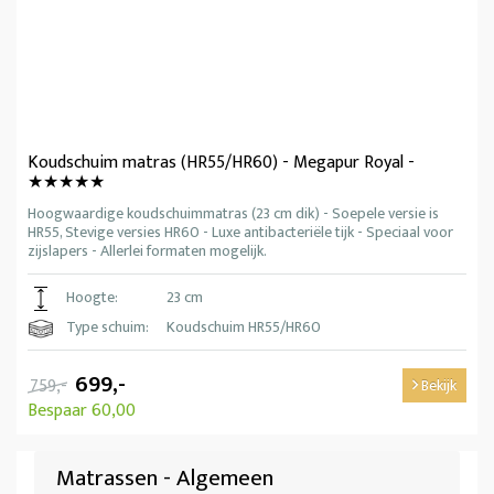
Koudschuim matras (HR55/HR60) - Megapur Royal -
★★★★★
Hoogwaardige koudschuimmatras (23 cm dik) - Soepele versie is
HR55, Stevige versies HR60 - Luxe antibacteriële tijk - Speciaal voor
zijslapers - Allerlei formaten mogelijk.
Hoogte:
23 cm
Type schuim:
Koudschuim HR55/HR60
699,-
759,-
Bekijk
Bespaar 60,00
Matrassen - Algemeen