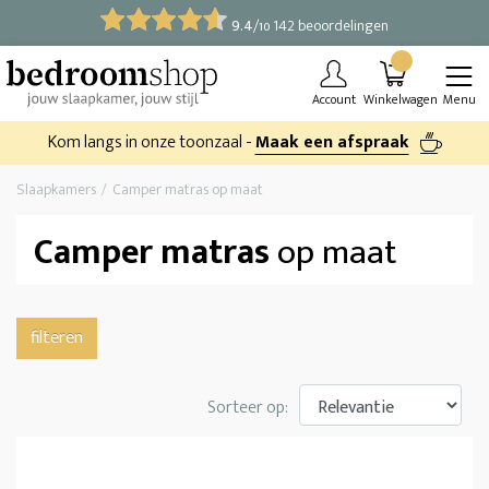
9.4
/
142 beoordelingen
10
Account
Winkelwagen
Menu
Kom langs in onze toonzaal -
Maak een afspraak
Slaapkamers
Camper matras op maat
Camper matras
op maat
filteren
Sorteer op: