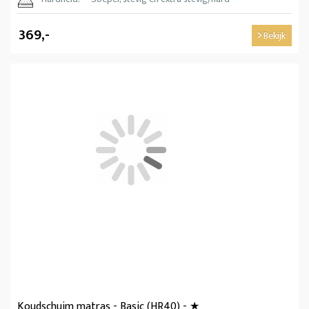
369,-
Bekijk
Koudschuim matras - Basic (HR40) - ★