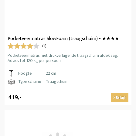
Pocketveermatras SlowFoam (traagschuim) - ★★★★
(1)
Pocketveermatras met drukverlagende traagschuim afdeklaag.
Advies tot 120 kg per persoon.
Hoogte:
22 cm
Type schuim:
Traagschuim
419,-
Bekijk