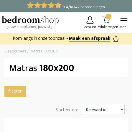
9.4
/
142 beoordelingen
10
Account
Winkelwagen
Menu
Kom langs in onze toonzaal -
Maak een afspraak
Slaapkamers
Matras 180x200
Matras
180x200
filteren
Sorteer op: