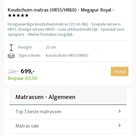
Koudschuim matras (HR55/HR60) - Megapur Royal -
★★★★★
Hoogwaardige koudschuimmatras (23 cm dik) - Soepele versie is
HR55, Stevige versies HR60 - Luxe antibacteriële tijk - Speciaal voor
zijslapers - Allerlei formaten mogelijk.
Hoogte:
23 cm
Type schuim:
Koudschuim HR55/HR60
699,-
759,-
Bekijk
Bespaar 60,00
Matrassen - Algemeen
Top 5 beste matrassen
Matras sale