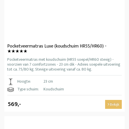
Pocketveermatras Luxe (koudschuim HR55/HR60) -
★★★★★
Pocketveermatras met koudschuim (HR55 soepel/HR60 stevig) -
voorzien van 7 comfortzones - 23 cm dik - Advies soepele uitvoering
tot ca. 75/80 kg. Stevige uitvoering vanaf ca. 80 kg.
Hoogte:
23 cm
Type schuim:
Koudschuim
569,-
Bekijk