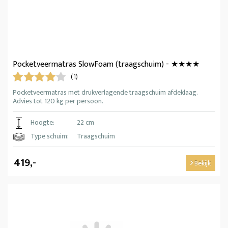
Pocketveermatras SlowFoam (traagschuim) - ★★★★
(1)
Pocketveermatras met drukverlagende traagschuim afdeklaag.
Advies tot 120 kg per persoon.
Hoogte:
22 cm
Type schuim:
Traagschuim
419,-
Bekijk