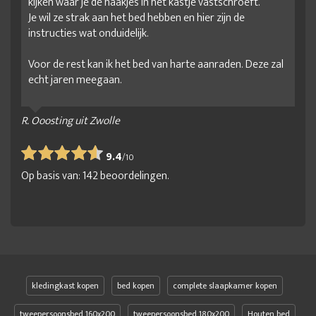
kijken waar je de haakjes in het kastje vastschroeft.
Je wil ze strak aan het bed hebben en hier zijn de
instructies wat onduidelijk.
Voor de rest kan ik het bed van harte aanraden. Deze zal
echt jaren meegaan.
R. Ooosting uit Zwolle
9.4
/
10
Op basis van:
142
beoordelingen.
kledingkast kopen
bed kopen
complete slaapkamer kopen
tweepersoonsbed 160x200
tweepersoonsbed 180x200
Houten bed