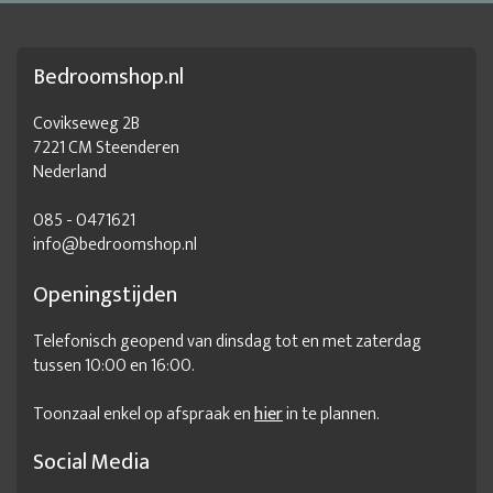
goedkope kledingkast
goedkope kledingkast met spiegel
goedkope kledingkasten
goedkope kledingkasten outlet
Bedroomshop.nl
goedkope kleerkasten
goedkope klerenkast
Grote draaideurkast
grote garderobekast
Covikseweg 2B
7221 CM Steenderen
Grote hoge kledingkast
Grote kast slaapkamer
Nederland
grote kledingkast
Grote kledingkast aanbieding
085 - 0471621
Grote kledingkast met legplanken
info@bedroomshop.nl
Grote kledingkast met spiegel
grote kleerkast
Openingstijden
Grote legkast
Grote linnenkast
Handige kledingkast
Telefonisch geopend van dinsdag tot en met zaterdag
hangkledingkast
Hippe kledingkast
Hoge garderobekast
tussen 10:00 en 16:00.
Hoge kast slaapkamer
Hoge kledingkast
kast 220 hoog
Toonzaal enkel op afspraak en
hier
in te plannen.
kast 60 cm diep
kast slaapkamer
kasten
kasten aanbieding
kasten met spiegel
Social Media
Kasten slaapkamer
kledingkast 2 personen