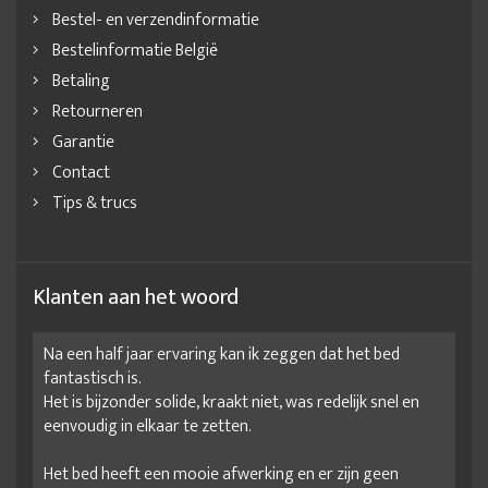
Bestel- en verzendinformatie
Kledingkast met verlichting
kledingkast online
Bestelinformatie België
Kledingkast online bestellen
kledingkast online kopen
Betaling
Kledingkast op afbetaling
kledingkast sale
Retourneren
Garantie
Kledingkast samenstellen
Kledingkast spiegeldeur
Contact
kledingkast tienerkamer
kledingkasten met legplanken
Tips & trucs
kledingkasten outlet
kleerkast kopen
Kleerkast legplanken
Kleerkast met legplanken
Kleerkast met spiegel
Kleerkast op maat
Klanten aan het woord
Kleerkast samenstellen
kleerkast tienerkamer
Na een half jaar ervaring kan ik zeggen dat het bed
kleerkasten online kopen
klerenkast aanbieding
fantastisch is.
klerenkast kopen
klerenkast met spiegel
legkast kleding
Het is bijzonder solide, kraakt niet, was redelijk snel en
eenvoudig in elkaar te zetten.
leuke kledingkast
linnenkast
linnenkast aanbieding
Het bed heeft een mooie afwerking en er zijn geen
Linnenkast kopen
Linnenkast met legplanken