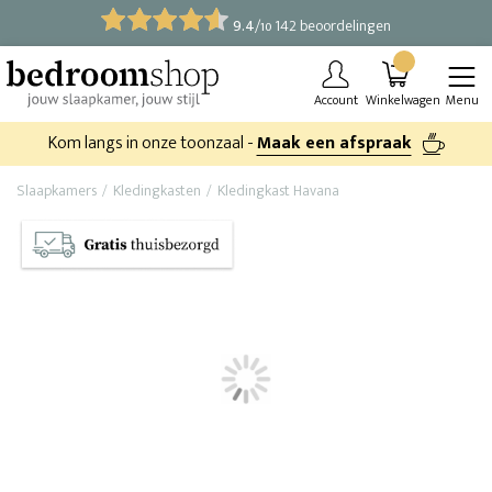
9.4
/
142 beoordelingen
10
Account
Winkelwagen
Menu
Kom langs in onze toonzaal -
Maak een afspraak
Slaapkamers
Kledingkasten
Kledingkast Havana