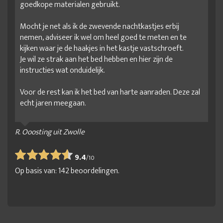
goedkope materialen gebruikt.
Linnenkast op maat
Linnenkast slaapkamer
Mocht je net als ik de zwevende nachtkastjes erbij
luxe kledingkast
Luxe kledingkast op maat
nemen, adviseer ik wel om heel goed te meten en te
moderne kledingkast
mooie kledingkast
kijken waar je de haakjes in het kastje vastschroeft.
Je wil ze strak aan het bed hebben en hier zijn de
online kledingkast
Ontwerp je eigen kledingkast
instructies wat onduidelijk.
Praktische kledingkast
Robuuste kledingkast
Voor de rest kan ik het bed van harte aanraden. Deze zal
Romantische kledingkast
ruime kledingkast
echt jaren meegaan.
Ruimtebesparende kledingkast
simpele kledingkast
slaapkamer kast
Slaapkamerkast met spiegel
R. Ooosting uit Zwolle
slaapkamerkasten
spiegel kledingkast
Spiegeldeur kast
9.4
/
10
Stevige kledingkast
Stoere kledingkast
Op basis van:
142
beoordelingen.
Taupe kledingkast
Vrijstaande kledingkast