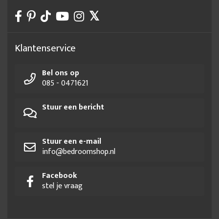
Twijfelaar bed meisje
Twijfelaar bed met lades
Twijfelaar bed met matras
Twijfelaar elektrisch verstelbaar
Twijfelaar formaat
Twijfelaar inclusief matras
Klantenservice
Twijfelaar jongen
Twijfelaar kinderbed
Twijfelaar kopen
Bel ons op
Twijfelaar meisje
Twijfelaar met lades
085 - 0471621
Twijfelaar met opbergruimte
Twijfelaar zonder hoofdbord
Stuur een bericht
Stuur een e-mail
info@bedroomshop.nl
Facebook
stel je vraag