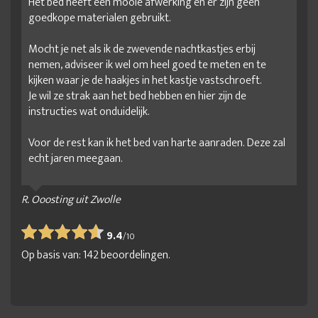
Het bed heeft een mooie afwerking en er zijn geen
goedkope materialen gebruikt.
Mocht je net als ik de zwevende nachtkastjes erbij
nemen, adviseer ik wel om heel goed te meten en te
kijken waar je de haakjes in het kastje vastschroeft.
Je wil ze strak aan het bed hebben en hier zijn de
instructies wat onduidelijk.
Voor de rest kan ik het bed van harte aanraden. Deze zal
echt jaren meegaan.
R. Ooosting uit Zwolle
9.4
/
10
Op basis van:
142
beoordelingen.