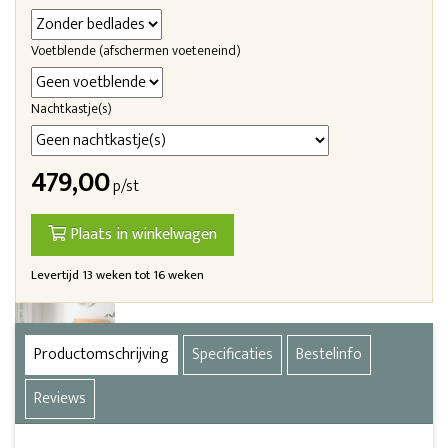
Voetblende (afschermen voeteneind)
Nachtkastje(s)
479,00
p/st
Plaats in winkelwagen
Levertijd 13 weken tot 16 weken
Productomschrijving
Specificaties
Bestelinfo
Reviews