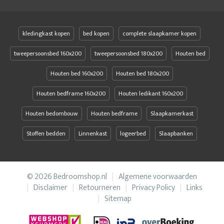
kledingkast kopen
bed kopen
complete slaapkamer kopen
tweepersoonsbed 160x200
tweepersoonsbed 180x200
Houten bed
Houten bed 160x200
Houten bed 180x200
Houten bedframe 160x200
Houten ledikant 160x200
Houten bedombouw
Houten bedframe
Slaapkamerkast
Stoffen bedden
Linnenkast
logeerbed
Slaapbanken
© 2026 Bedroomshop.nl
Algemene voorwaarden
Disclaimer
Retourneren
Privacy Policy
Links
Sitemap