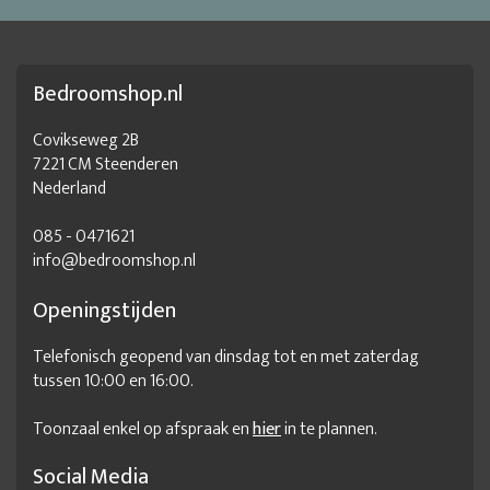
Matras twijfelaar 140x200
Meisjes bed 120x200
Meisjes bed twijfelaar
Tienerbed twijfelaar
Bedroomshop.nl
tweepersoonsbed 120x200
Twijfelaar 120
Twijfelaar 120x190
Twijfelaar 120x200
Twijfelaar 120x220
Covikseweg 2B
7221 CM Steenderen
Twijfelaar 140
Twijfelaar 140 x 200
Nederland
Twijfelaar afmetingen
twijfelaar bed
085 - 0471621
Twijfelaar bed 120x200
Twijfelaar bed 120x200 met lades
info@bedroomshop.nl
Twijfelaar bed 120x200 met matras
Openingstijden
Twijfelaar bed 120x200 met opbergruimte
Telefonisch geopend van dinsdag tot en met zaterdag
Twijfelaar bed 140x200
tussen 10:00 en 16:00.
Twijfelaar bed 140x200 met opbergruimte
Toonzaal enkel op afspraak en
hier
in te plannen.
Twijfelaar bed afmetingen
Twijfelaar bed compleet 120x200
Twijfelaar bed inclusief matras en lattenbodem
Social Media