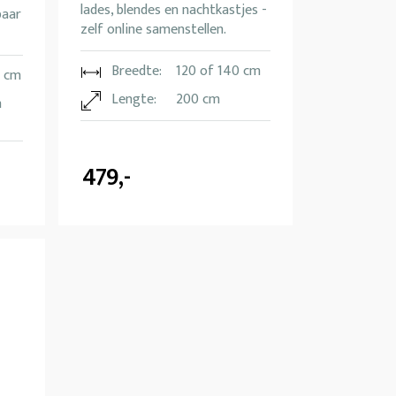
lades, blendes en nachtkastjes -
baar
zelf online samenstellen.
Breedte:
120 of 140 cm
0 cm
Lengte:
200 cm
n
479,-