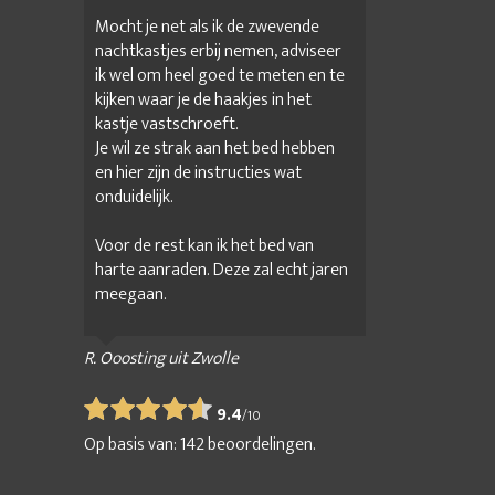
Mocht je net als ik de zwevende
nachtkastjes erbij nemen, adviseer
ik wel om heel goed te meten en te
kijken waar je de haakjes in het
kastje vastschroeft.
Je wil ze strak aan het bed hebben
en hier zijn de instructies wat
onduidelijk.
Voor de rest kan ik het bed van
harte aanraden. Deze zal echt jaren
meegaan.
R. Ooosting uit Zwolle
9.4
/
10
Op basis van:
142
beoordelingen.