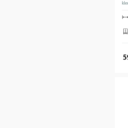
kle
5