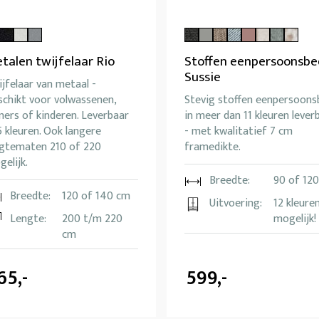
talen twijfelaar Rio
Stoffen eenpersoonsbe
Sussie
jfelaar van metaal -
schikt voor volwassenen,
Stevig stoffen eenpersoons
ners of kinderen. Leverbaar
in meer dan 11 kleuren lever
5 kleuren. Ook langere
- met kwalitatief 7 cm
ngtematen 210 of 220
framedikte.
elijk.
Breedte:
90 of 12
Breedte:
120 of 140 cm
Uitvoering:
12 kleure
Lengte:
200 t/m 220
mogelijk!
cm
65,-
599,-