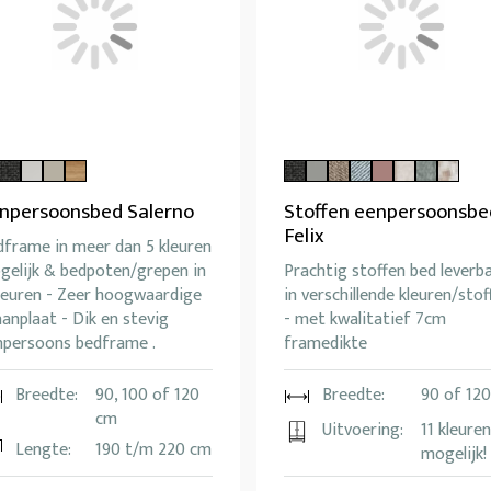
npersoonsbed Salerno
Stoffen eenpersoonsbe
Felix
dframe in meer dan 5 kleuren
gelijk & bedpoten/grepen in
Prachtig stoffen bed leverb
kleuren - Zeer hoogwaardige
in verschillende kleuren/stof
anplaat - Dik en stevig
- met kwalitatief 7cm
npersoons bedframe .
framedikte
Breedte:
90, 100 of 120
Breedte:
90 of 12
cm
Uitvoering:
11 kleuren
Lengte:
190 t/m 220 cm
mogelijk!