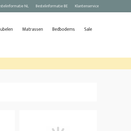
stelinformatie NL
Bestelinformatie BE
Klantenservice
eubelen
Matrassen
Bedbodems
Sale