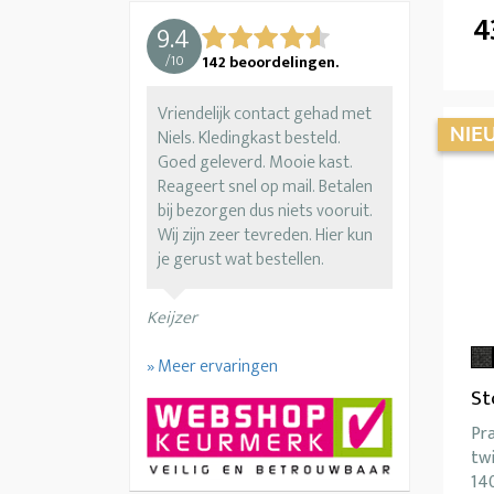
4
9.4
/
10
142
beoordelingen.
Vriendelijk contact gehad met
Niels. Kledingkast besteld.
Goed geleverd. Mooie kast.
Reageert snel op mail. Betalen
bij bezorgen dus niets vooruit.
Wij zijn zeer tevreden. Hier kun
je gerust wat bestellen.
Keijzer
» Meer ervaringen
St
Pr
twi
14