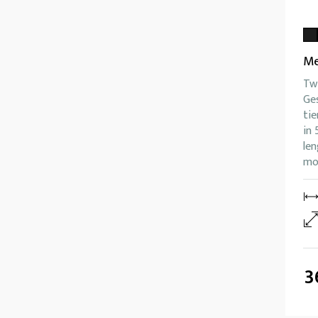
Me
Twi
Ge
tie
in 
le
mog
3