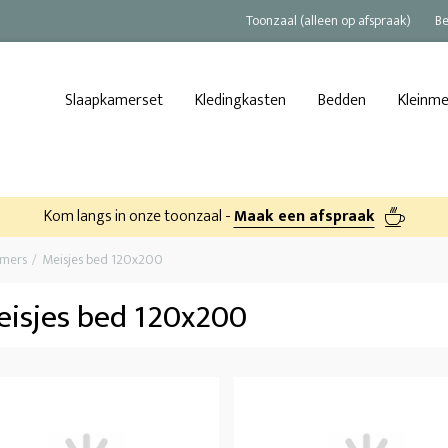
Toonzaal (alleen op afspraak)
Be
Slaapkamerset
Kledingkasten
Bedden
Kleinm
Kom langs in onze toonzaal -
Maak een afspraak
amers
Meisjes bed 120x200
isjes bed 120x200