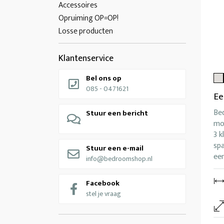
Accessoires
Opruiming OP=OP!
Losse producten
Klantenservice
Bel ons op
085 - 0471621
Ee
Be
Stuur een bericht
mo
3 
spa
Stuur een e-mail
ee
info@bedroomshop.nl
Facebook
stel je vraag