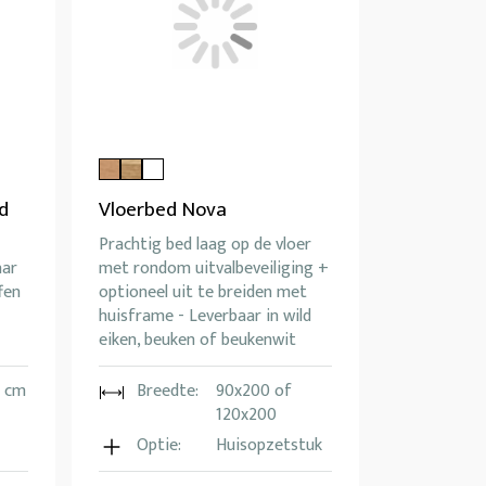
d
Vloerbed Nova
Prachtig bed laag op de vloer
aar
met rondom uitvalbeveiliging +
fen
optioneel uit te breiden met
huisframe - Leverbaar in wild
eiken, beuken of beukenwit
0 cm
Breedte:
90x200 of
120x200
Optie:
Huisopzetstuk