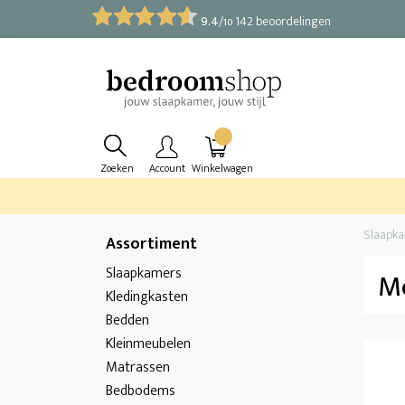
9.4
/
142 beoordelingen
10
Zoeken
Account
Winkelwagen
Slaapk
Assortiment
Slaapkamers
Me
Kledingkasten
Bedden
Kleinmeubelen
Matrassen
Bedbodems