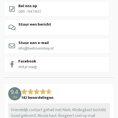
Bel ons op
085 - 0471621
Stuur een bericht
Stuur een e-mail
info@bedroomshop.nl
Facebook
stel je vraag
9.4
/
10
142
beoordelingen.
Vriendelijk contact gehad met Niels. Kledingkast besteld.
Goed geleverd. Mooie kast. Reageert snel op mail.