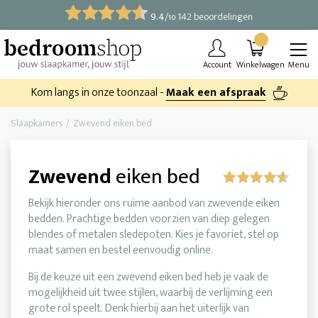
9.4
/
142 beoordelingen
10
Account
Winkelwagen
Menu
Kom langs in onze toonzaal -
Maak een afspraak
Slaapkamers
Zwevend eiken bed
Zwevend
eiken bed
Bekijk hieronder ons ruime aanbod van zwevende eiken
bedden. Prachtige bedden voorzien van diep gelegen
blendes of metalen sledepoten. Kies je favoriet, stel op
maat samen en bestel eenvoudig online.
Bij de keuze uit een zwevend eiken bed heb je vaak de
mogelijkheid uit twee stijlen, waarbij de verlijming een
grote rol speelt. Denk hierbij aan het uiterlijk van