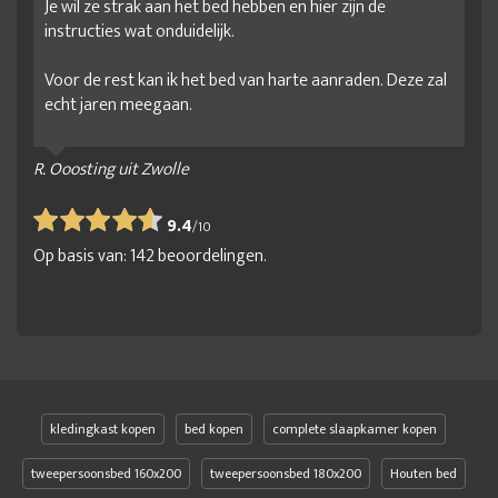
Je wil ze strak aan het bed hebben en hier zijn de
instructies wat onduidelijk.
Voor de rest kan ik het bed van harte aanraden. Deze zal
echt jaren meegaan.
R. Ooosting uit Zwolle
9.4
/
10
Op basis van:
142
beoordelingen.
kledingkast kopen
bed kopen
complete slaapkamer kopen
tweepersoonsbed 160x200
tweepersoonsbed 180x200
Houten bed