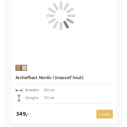
Archiefkast Nordic I (massief hout)
Breedte:
80 cm
Hoogte:
112 cm
349,-
Bekijk