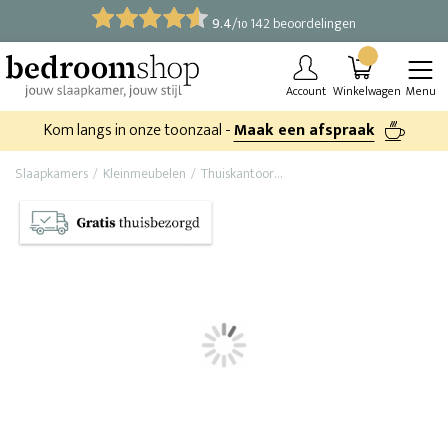
9.4
/
142 beoordelingen
10
Account
Winkelwagen
Menu
Kom langs in onze toonzaal -
Maak een afspraak
Slaapkamers
Kleinmeubelen
Thuiskantoor
Bureau Nordic (massief hout