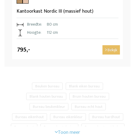
Kantoorkast Nordic III (massief hout)
Breedte:
80 cm
Hoogte:
112 cm
795,-
Bekijk
Beuken bureau
Blank eiken bureau
Blank houten bureau
Bruin houten bureau
Bureau beukenkleur
Bureau echt hout
Bureau eikenhout
Bureau eikenkleur
Bureau hardhout
Bureau hout
Bureau hout design
Bureau hout met lades