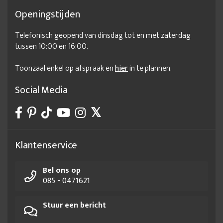
Houten kantoormeubelen
Industriële kantoorinrichting
Openingstijden
Inrichten kantoorruimte
Inrichten werkplek
Telefonisch geopend van dinsdag tot en met zaterdag
Inrichting kantoor
Inrichting kantoorwerkplek
tussen 10:00 en 16:00.
Inspiratie werkplek thuis
Kantoor design meubelen
Toonzaal enkel op afspraak en
hier
in te plannen.
Kantoor duurzaam inrichten
Kantoor meubels
Kantoor meubels kopen
Kantoorinrichten
Social Media
Kantoorinrichting
Kantoorinrichtingen
Kantoormeubelen
Kantoormeubelen kopen
Kantoormeubelen online
Kantoormeubelen voor thuis
Klantenservice
Kantoormeubels
Kantoormeubels online
Bel ons op
Kantoormeubilair
Kantoormeubilair design
085 - 0471621
Kantoormeubilair kopen
Kantoormeubilair online
Stuur een bericht
Kantoorruimte inrichten
Klassieke kantoorinrichting
Klein houten bureau
Kleine werkplek inrichten