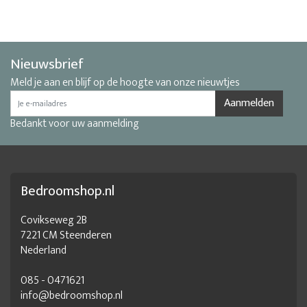
Bureau houten blad
Bureau inrichting
Bureau inrichting kantoor
Bureau kantoormeubilair
Bureautafel hout
Complete kantoorinrichting
Nieuwsbrief
Design bureau hout
Design kantoormeubelen
Meld je aan en blijf op de hoogte van onze nieuwtjes
Designkantoormeubilair
Directie kantoorinrichting
Aanmelden
Bedankt voor uw aanmelding
Directie kantoormeubilair
Duurzaam kantoormeubilair
Duurzame kantoorinrichting
Eiken bureau
Eiken bureau met lades
Eiken houten bureau
Bedroomshop.nl
Eiken kantoorinrichting
Eiken kantoormeubelen
Eikenhout bureau
Exclusieve kantoormeubelen
Covikseweg 2B
7221 CM Steenderen
Gezellige kantoorinrichting
Groot houten bureau
Nederland
Houten bureau
Houten bureau tafel
085 - 0471621
houten bureau verstelbaar
Houten kantoor
info@bedroomshop.nl