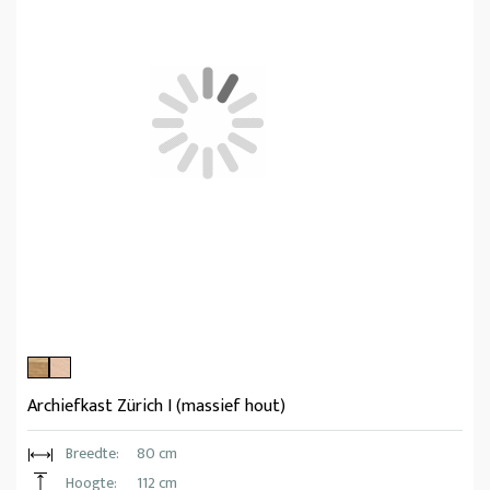
Archiefkast Zürich I (massief hout)
Breedte:
80 cm
Hoogte:
112 cm