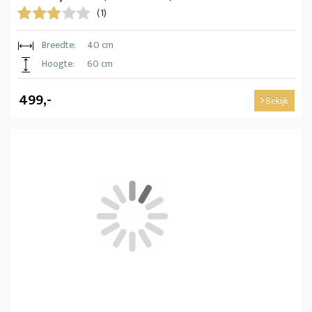
(1)
Breedte:
40 cm
Hoogte:
60 cm
499,-
Bekijk