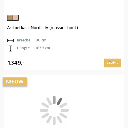
Archiefkast Nordic IV (massief hout)
Breedte:
80 cm
Hoogte:
185,5 cm
1.349,-
Bekijk