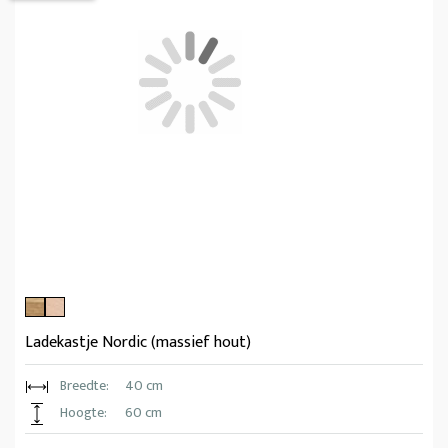
Ladekastje Nordic (massief hout)
Breedte:
40 cm
Hoogte:
60 cm