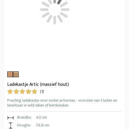
Ladekastje Artic (massief hout)
(1)
Prachtig ladekastje voor onder je bureau - voorzien van 3 laden en
leverbaar in wild eiken of kernbeuken.
Breedte:
40 cm
Hoogte:
59,8 cm