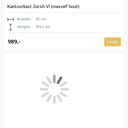
Kantoorkast Zürich VI (massief hout)
Breedte:
80 cm
Hoogte:
185,5 cm
989,-
Bekijk