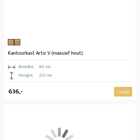
Kantoorkast Artic V (massief hout)
Breedte:
80 cm
Hoogte:
222 cm
636,-
Bekijk