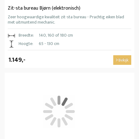
Zit-sta bureau Bjørn (elektronisch)
Zeer hoogwaardige kwaliteit zit-sta bureau - Prachtig eiken blad
met uitmuntend mechanic.
Breedte:
140, 160 of 180 cm
Hoogte:
65 - 130 cm
1.149,-
Bekijk