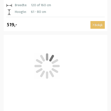
Breedte:
120 of 160 cm
Hoogte:
61 - 80 cm
519,-
Bekijk