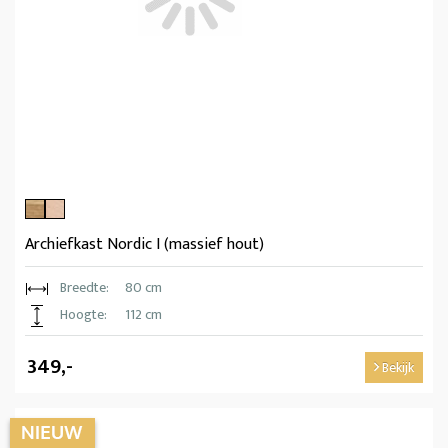
Archiefkast Nordic I (massief hout)
Breedte:
80 cm
Hoogte:
112 cm
349,-
Bekijk