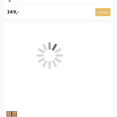
349,-
Bekijk