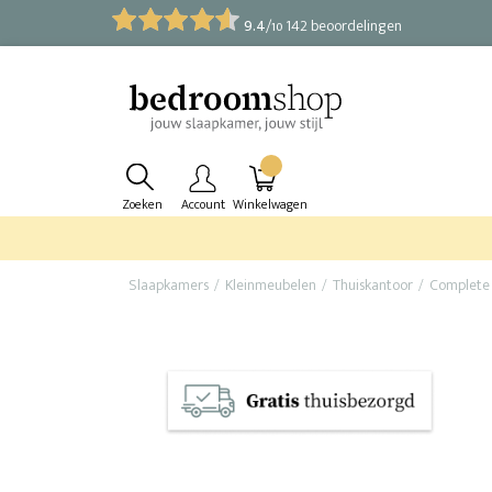
9.4
/
142 beoordelingen
10
Zoeken
Account
Winkelwagen
Slaapkamers
Kleinmeubelen
Thuiskantoor
Complete 