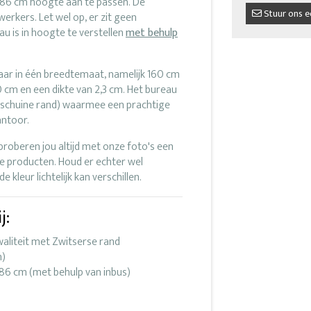
 86 cm hoogte aan te passen. De
Stuur ons e
werkers. Let wel op, er zit geen
u is in hoogte te verstellen
met behulp
gbaar in één breedtemaat, namelijk 160 cm
 cm en een dikte van 2,3 cm. Het bureau
 (schuine rand) waarmee een prachtige
antoor.
proberen jou altijd met onze foto's een
ze producten. Houd er echter wel
 kleur lichtelijk kan verschillen.
j:
aliteit met Zwitserse rand
n)
86 cm (met behulp van inbus)