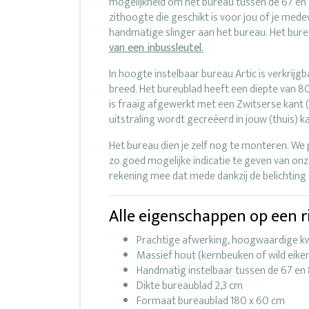
mogelijkheid om het bureau tussen de 67 en
zithoogte die geschikt is voor jou of je mede
handmatige slinger aan het bureau. Het burea
van een inbussleutel.
In hoogte instelbaar bureau Artic is verkrij
breed. Het bureublad heeft een diepte van 80
is fraaig afgewerkt met een Zwitserse kant
uitstraling wordt gecreëerd in jouw (thuis) k
Het bureau dien je zelf nog te monteren. We 
zo goed mogelijke indicatie te geven van on
rekening mee dat mede dankzij de belichting de
Alle eigenschappen op een ri
Prachtige afwerking, hoogwaardige kw
Massief hout (kernbeuken of wild eike
Handmatig instelbaar tussen de 67 en 
Dikte bureaublad 2,3 cm
Formaat bureaublad 180 x 60 cm