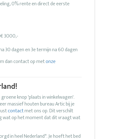
eling, 0% rente en direct de eerste
 € 3000,-
n na 30 dagen en 3e termijn na 60 dagen
eem dan contact op met
onze
rland!
e groene knop 'plaats in winkelwagen'.
er massief houten bureau Artic bij je
rust
contact
met ons op. Dit verschilt
ag wat op het moment dat dit vraagt wat
zorgd in heel Nederland*. Je hoeft het bed