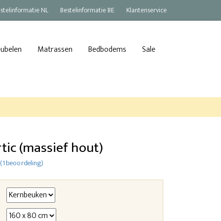
stelinformatie NL
Bestelinformatie BE
Klantenservice
eubelen
Matrassen
Bedbodems
Sale
tic (massief hout)
(1 beoordeling)