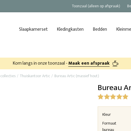
Toonzaal (alleen op afspraak)
Be
Slaapkamerset
Kledingkasten
Bedden
Kleinm
Kom langs in onze toonzaal -
Maak een afspraak
collecties
Thuiskantoor Artic
Bureau Artic (massief hout)
Bureau Ar
Kleur
Formaat
bureau