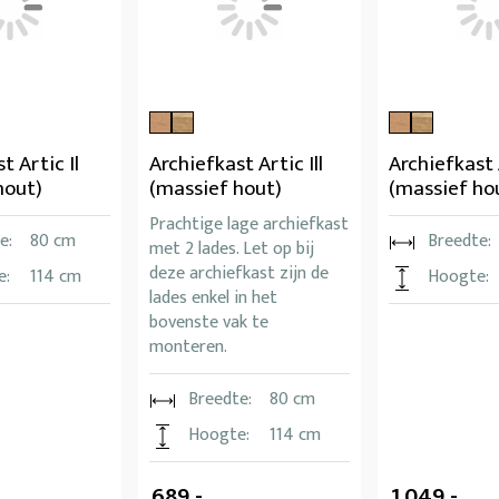
t Artic Il
Archiefkast Artic Ill
Archiefkast 
hout)
(massief hout)
(massief ho
Prachtige lage archiefkast
e:
80 cm
Breedte:
met 2 lades. Let op bij
deze archiefkast zijn de
e:
114 cm
Hoogte:
lades enkel in het
bovenste vak te
monteren.
Breedte:
80 cm
Hoogte:
114 cm
689,-
1.049,-