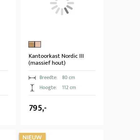
Kantoorkast Nordic III
(massief hout)
Breedte:
80 cm
Hoogte:
112 cm
795,-