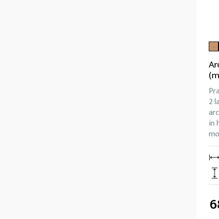
Ar
(m
Pr
2 l
arc
in 
mo
6