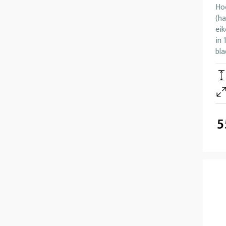
Ho
(h
eik
in 
bla
5