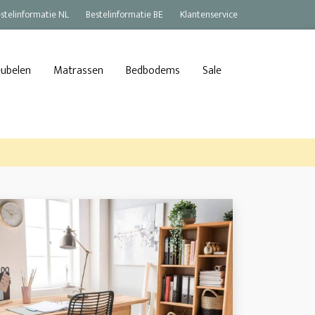
stelinformatie NL
Bestelinformatie BE
Klantenservice
eubelen
Matrassen
Bedbodems
Sale