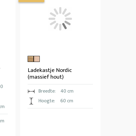
f
Ladekastje Nordic
(massief hout)
80
Breedte:
40 cm
Hoogte:
60 cm
 cm
cm