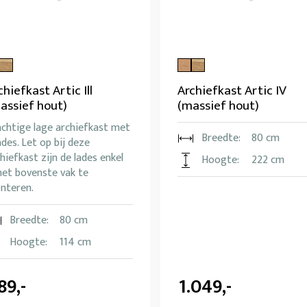
chiefkast Artic Ill
Archiefkast Artic IV
assief hout)
(massief hout)
achtige lage archiefkast met
Breedte:
80 cm
ades. Let op bij deze
hiefkast zijn de lades enkel
Hoogte:
222 cm
het bovenste vak te
nteren.
Breedte:
80 cm
Hoogte:
114 cm
89,-
1.049,-