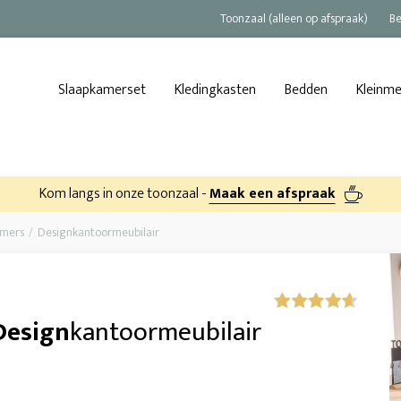
Toonzaal (alleen op afspraak)
Be
Slaapkamerset
Kledingkasten
Bedden
Kleinm
Kom langs in onze toonzaal -
Maak een afspraak
amers
Designkantoormeubilair
Design
kantoormeubilair