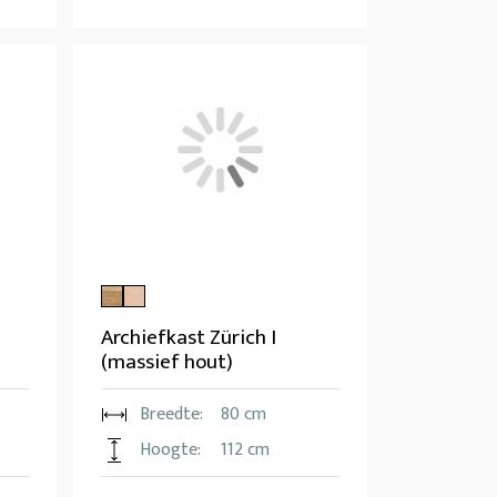
Archiefkast Zürich I
(massief hout)
Breedte:
80 cm
Hoogte:
112 cm