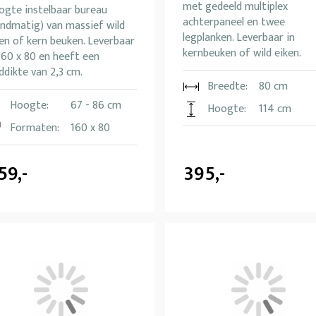
met gedeeld multiplex
ogte instelbaar bureau
achterpaneel en twee
andmatig) van massief wild
legplanken. Leverbaar in
en of kern beuken. Leverbaar
kernbeuken of wild eiken.
160 x 80 en heeft een
ddikte van 2,3 cm.
Breedte:
80 cm
Hoogte:
67 - 86 cm
Hoogte:
114 cm
Formaten:
160 x 80
59,-
395,-