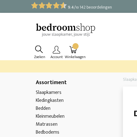
9.4
/
142 beoordelingen
10
Zoeken
Account
Winkelwagen
Slaapk
Assortiment
Slaapkamers
Kledingkasten
Bedden
Kleinmeubelen
Matrassen
Bedbodems