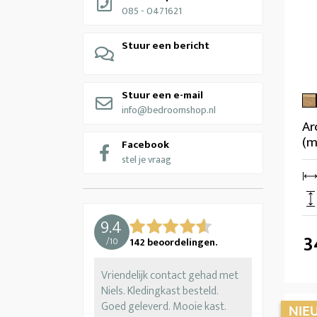
085 - 0471621
Stuur een bericht
Stuur een e-mail
info@bedroomshop.nl
Ar
(m
Facebook
stel je vraag
9.4
3
/
10
142
beoordelingen.
Vriendelijk contact gehad met
Niels. Kledingkast besteld.
Goed geleverd. Mooie kast.