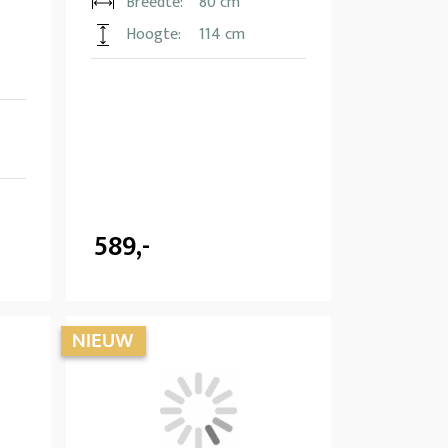
Breedte:
80 cm
Hoogte:
114 cm
589,-