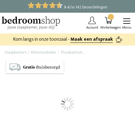
9.4
/
142 beoordelingen
10
Account
Winkelwagen
Menu
Kom langs in onze toonzaal -
Maak een afspraak
Slaapkamers
Kleinmeubelen
Thuiskantoor
Archiefkast Nordic I (massie