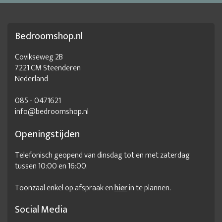
Houten kantoormeubelen
Industriële archiefkast
Industriële kantoorinrichting
Inrichten kantoorruimte
Bedroomshop.nl
Inrichten werkplek
Inrichting kantoor
Inrichting kantoorwerkplek
Inspiratie werkplek thuis
Covikseweg 2B
7221 CM Steenderen
Kantoor design meubelen
Kantoor dressoir
Nederland
Kantoor duurzaam inrichten
Kantoor meubels
085 - 0471621
Kantoor meubels kopen
Kantoorinrichten
info@bedroomshop.nl
Kantoorinrichting
Kantoorinrichtingen
Kantoorkast hout
Openingstijden
Kantoorkast industrieel
Kantoormeubelen
Telefonisch geopend van dinsdag tot en met zaterdag
Kantoormeubelen kasten
Kantoormeubelen kopen
tussen 10:00 en 16:00.
Kantoormeubelen online
Kantoormeubelen voor thuis
Toonzaal enkel op afspraak en
hier
in te plannen.
Kantoormeubels
Kantoormeubels online
Kantoormeubilair
Kantoormeubilair design
Social Media