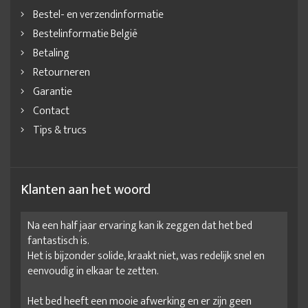
Bestel- en verzendinformatie
Werkplek inrichting
Werkplek klein kantoor inrichten
Bestelinformatie België
Werkruimte inrichten
Betaling
Retourneren
Garantie
Contact
Tips & trucs
Klanten aan het woord
Na een half jaar ervaring kan ik zeggen dat het bed
fantastisch is.
Het is bijzonder solide, kraakt niet, was redelijk snel en
eenvoudig in elkaar te zetten.
Het bed heeft een mooie afwerking en er zijn geen