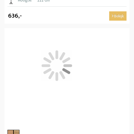
Hoogte:
222 cm
636,-
Bekijk