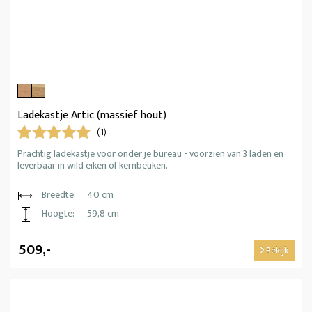
Ladekastje Artic (massief hout)
(1)
Prachtig ladekastje voor onder je bureau - voorzien van 3 laden en
leverbaar in wild eiken of kernbeuken.
Breedte:
40 cm
Hoogte:
59,8 cm
509,-
Bekijk