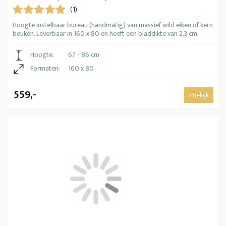
(1)
Hoogte instelbaar bureau (handmatig) van massief wild eiken of kern
beuken. Leverbaar in 160 x 80 en heeft een bladdikte van 2,3 cm.
Hoogte:
67 - 86 cm
Formaten:
160 x 80
559,-
Bekijk