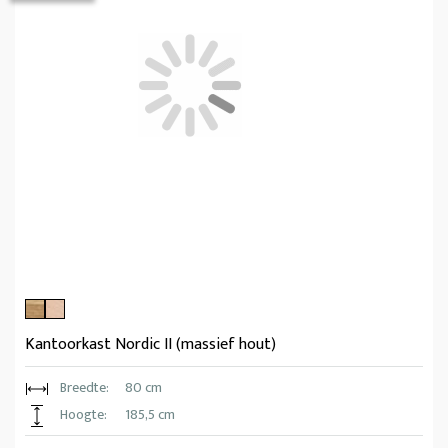
Kantoorkast Nordic II (massief hout)
Breedte:
80 cm
Hoogte:
185,5 cm