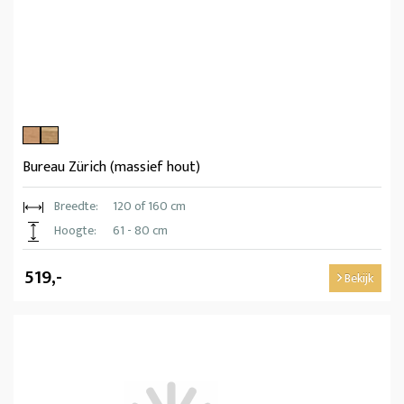
Bureau Zürich (massief hout)
Breedte:
120 of 160 cm
Hoogte:
61 - 80 cm
519,-
Bekijk