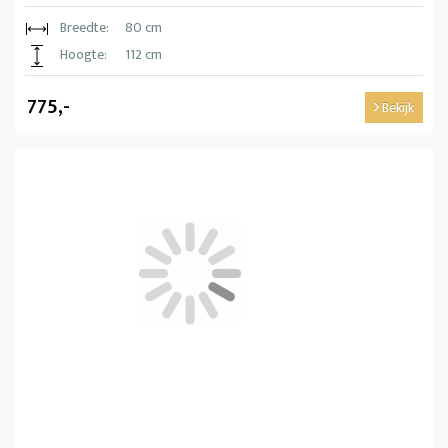
Breedte:
80 cm
Hoogte:
112 cm
775,-
Bekijk