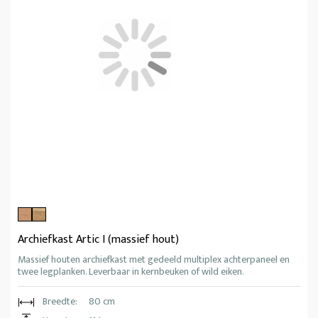
Archiefkast Artic I (massief hout)
Massief houten archiefkast met gedeeld multiplex achterpaneel en
twee legplanken. Leverbaar in kernbeuken of wild eiken.
Breedte:
80 cm