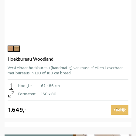
Hoekbureau Woodland
Verstelbaar hoekbureau (handmatig) van massief eiken. Leverbaar
met bureaus in 120 of 160 cm breed.
Hoogte:
67 - 86 cm
Formaten:
160 x 80
1.649,-
Bekijk