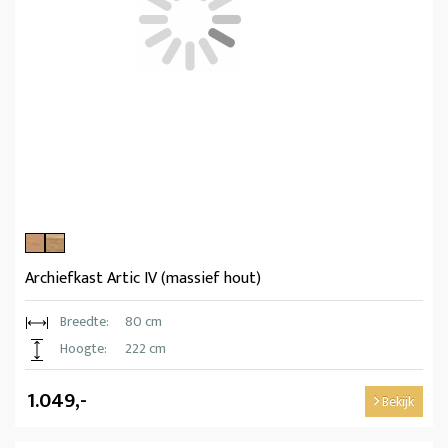
Archiefkast Artic IV (massief hout)
Breedte:
80 cm
Hoogte:
222 cm
1.049,-
Bekijk