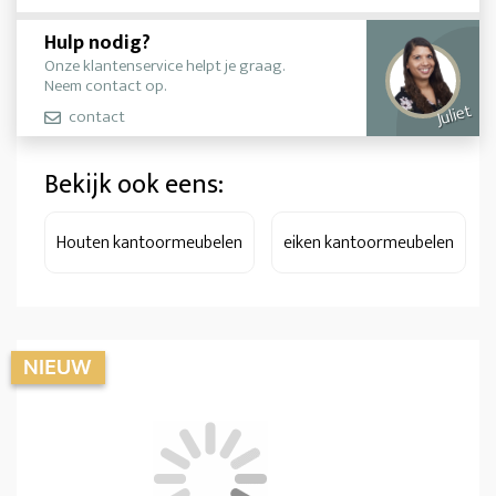
Hulp nodig?
Onze klantenservice helpt je graag.
Neem contact op.
Juliet
contact
Bekijk ook eens:
Houten kantoormeubelen
eiken kantoormeubelen