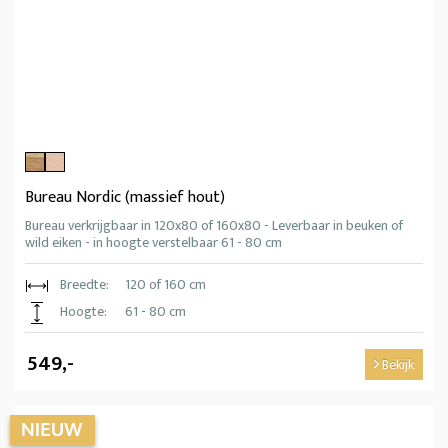
Bureau Nordic (massief hout)
Bureau verkrijgbaar in 120x80 of 160x80 - Leverbaar in beuken of
wild eiken - in hoogte verstelbaar 61 - 80 cm
Breedte:
120 of 160 cm
Hoogte:
61 - 80 cm
549,-
Bekijk