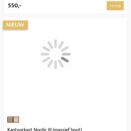
550,-
Bekijk
Kantoorkast Nordic III (massief hout)