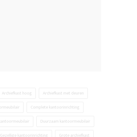
Archiefkast hoog
Archiefkast met deuren
ormeubilair
Complete kantoorinrichting
 kantoormeubilair
Duurzaam kantoormeubilair
Gezellige kantoorinrichting
Grote archiefkast