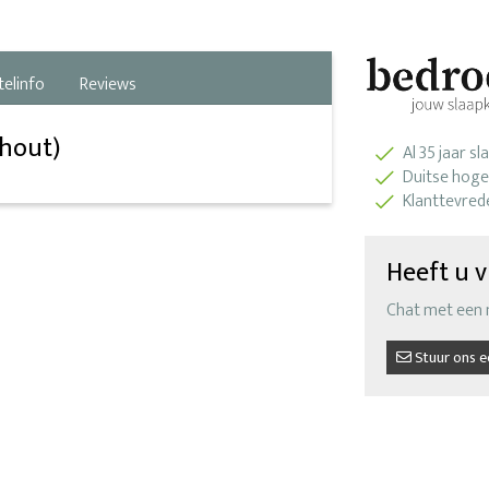
telinfo
Reviews
 hout)
Al 35 jaar s
Duitse hoge
Klanttevred
Heeft u v
Chat met een
Stuur ons e