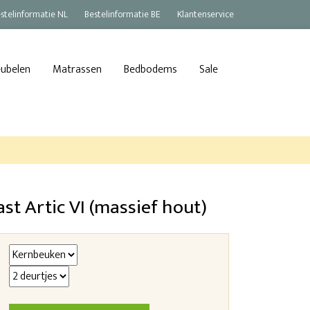
stelinformatie NL
Bestelinformatie BE
Klantenservice
eubelen
Matrassen
Bedbodems
Sale
st Artic VI (massief hout)