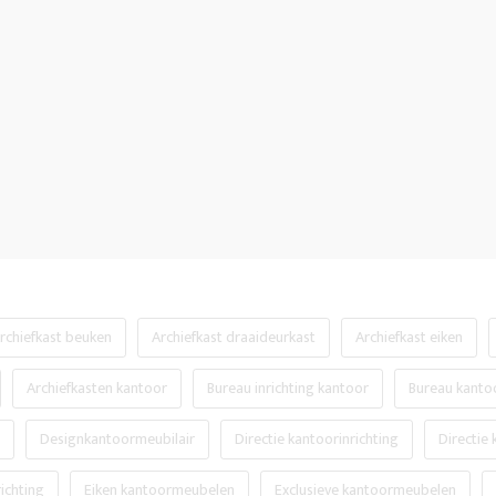
rchiefkast beuken
Archiefkast draaideurkast
Archiefkast eiken
Archiefkasten kantoor
Bureau inrichting kantoor
Bureau kanto
Designkantoormeubilair
Directie kantoorinrichting
Directie
ichting
Eiken kantoormeubelen
Exclusieve kantoormeubelen