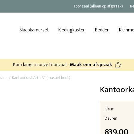
Toonzaal (alleen op afspraak)
Be
Slaapkamerset
Kledingkasten
Bedden
Kleinm
Kom langs in onze toonzaal -
Maak een afspraak
sten
Kantoorkast Artic VI (massief hout)
Kantoorka
Kleur
Deuren
839,00