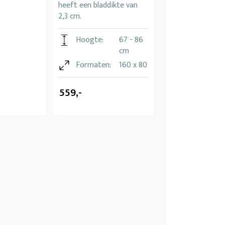
heeft een bladdikte van
2,3 cm.
Hoogte:
67 - 86
cm
Formaten:
160 x 80
559,-