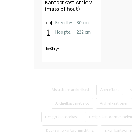
Kantoorkast Artic V
(massief hout)
Breedte:
80 cm
Hoogte:
222 cm
636,-
Afsluitbare archiefkast
Archiefkast
A
Archiefkast met slot
Archiefkast open
Design kantoorkast
Design kantoormeubelen
Duurzame kantoorinrichting
Eiken kantoorinr