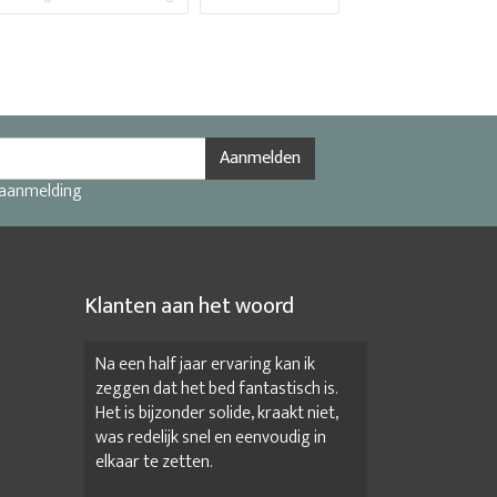
eubelen
Industriële archiefkast
 kantoorwerkplek
Inspiratie werkplek thuis
Kantoorinrichten
Kantoorinrichting
Aanmelden
 aanmelding
rkast met slot
Kantoormeubelen
online
Kantoormeubelen voor thuis
ilair kopen
Klanten aan het woord
Kantoormeubilair online
ectie kantoormeubelen
Luxe kantoorinrichting
Na een half jaar ervaring kan ik
zeggen dat het bed fantastisch is.
bels kantoor
Modern kantoormeubilair
Het is bijzonder solide, kraakt niet,
was redelijk snel en eenvoudig in
Scandinavische kantoorinrichting
elkaar te zetten.