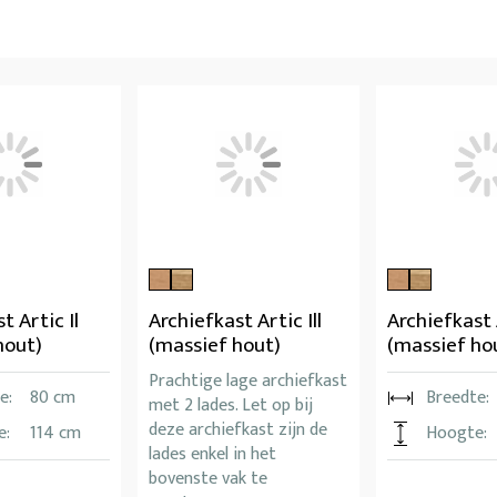
t Artic Il
Archiefkast Artic Ill
Archiefkast 
hout)
(massief hout)
(massief ho
Prachtige lage archiefkast
e:
80 cm
Breedte:
met 2 lades. Let op bij
deze archiefkast zijn de
e:
114 cm
Hoogte:
lades enkel in het
bovenste vak te