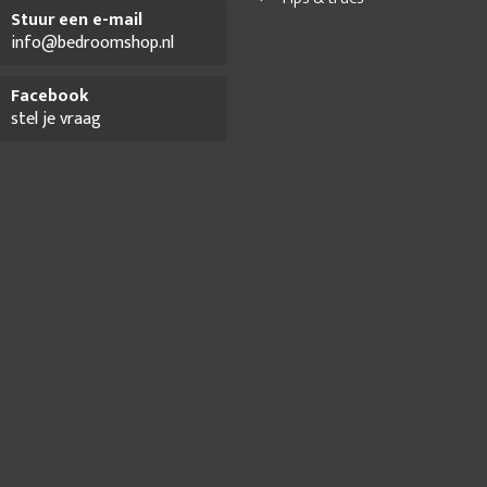
ere kantoorinrichting
Thuiskantoor meubelen
Thuiswerkplek inric
Stuur een e-mail
info@bedroomshop.nl
 thuis
Werkplek inrichting
Werkplek klein kantoor inrichten
We
Facebook
stel je vraag