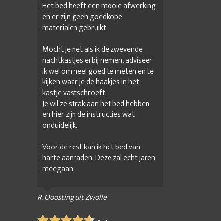
hten
Werkplek inrichten kantoor
Het bed heeft een mooie afwerking
en er zijn geen goedkope
rkruimte inrichten
materialen gebruikt.
Mocht je net als ik de zwevende
nachtkastjes erbij nemen, adviseer
ik wel om heel goed te meten en te
kijken waar je de haakjes in het
kastje vastschroeft.
Je wil ze strak aan het bed hebben
en hier zijn de instructies wat
onduidelijk.
Voor de rest kan ik het bed van
harte aanraden. Deze zal echt jaren
meegaan.
R. Ooosting uit Zwolle