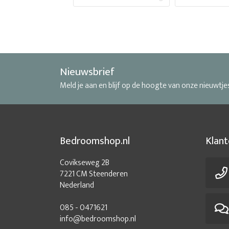
Grote kantoorkast
Hoge kanto
Industriële kantoorinrichting
Inrichten k
Kantoor design meubelen
Kantoor 
Nieuwsbrief
Meld je aan en blijf op de hoogte van onze nieuwtje
Kantoorinrichtingen
Kantoorkast 
Kantoormeubelen hoekbureau
Kan
Bedroomshop.nl
Kantoormeubels
Kantoormeubels on
Klant
Covikseweg 2B
Kantoorruimte inrichten
Klassieke kantoorin
7221 CM Steenderen
Nederland
Luxe kantoormeubelen
Luxe kantoorme
085 - 0471621
Moderne kantoorinrichting
Moo
info@bedroomshop.nl