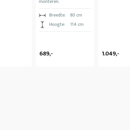
monteren.
Breedte:
80 cm
Hoogte:
114 cm
689,-
1.049,-