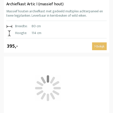
Archiefkast Artic I (massief hout)
Massief houten archiefkast met gedeeld multiplex achterpaneel en
twee legplanken. Leverbaar in kernbeuken of wild eiken.
Breedte:
80 cm
Hoogte:
114 cm
395,-
Bekijk