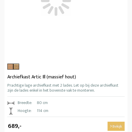
Archiefkast Artic Ill (massief hout)
Prachtige lage archiefkast met 2 lades. Let op bij deze archiefkast
zijn de lades enkel in het bovenste vak te monteren.
Breedte:
80 cm
Hoogte:
114 cm
689,-
Bekijk