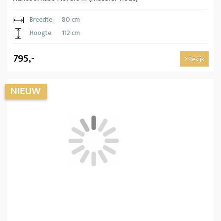
Breedte:
80 cm
Hoogte:
112 cm
795,-
Bekijk