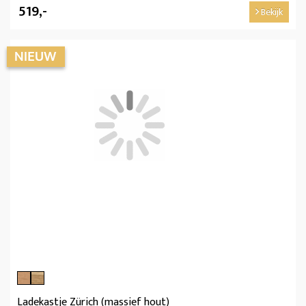
519,-
Bekijk
Ladekastje Zürich (massief hout)