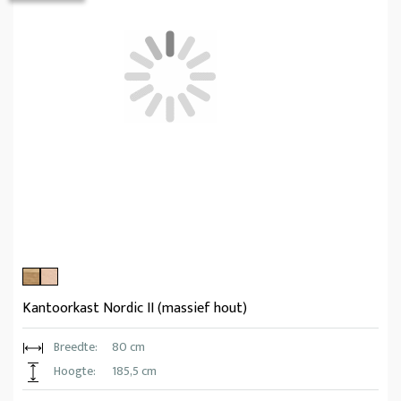
Kantoorkast Nordic II (massief hout)
Breedte:
80 cm
Hoogte:
185,5 cm