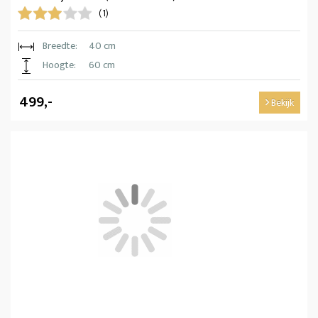
(1)
Breedte:
40 cm
Hoogte:
60 cm
499,-
Bekijk