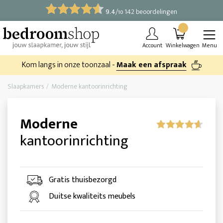
9.4
/
142 beoordelingen
10
Account
Winkelwagen
Menu
Kom langs in onze toonzaal -
Maak een afspraak
Slaapkamers
Moderne kantoorinrichting
Moderne
kantoorinrichting
Gratis thuisbezorgd
Duitse kwaliteits meubels