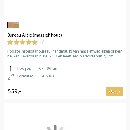
Bureau Artic (massief hout)
(1)
Hoogte instelbaar bureau (handmatig) van massief wild eiken of kern
beuken. Leverbaar in 160 x 80 en heeft een bladdikte van 2,3 cm.
Hoogte:
67 - 86 cm
Formaten:
160 x 80
559,-
Bekijk