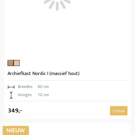
Archiefkast Nordic I (massief hout)
Breedte:
80 cm
Hoogte:
112 cm
349,-
Bekijk