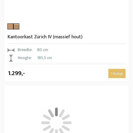
Kantoorkast Zürich IV (massief hout)
Breedte:
80 cm
Hoogte:
185,5 cm
1.299,-
Bekijk