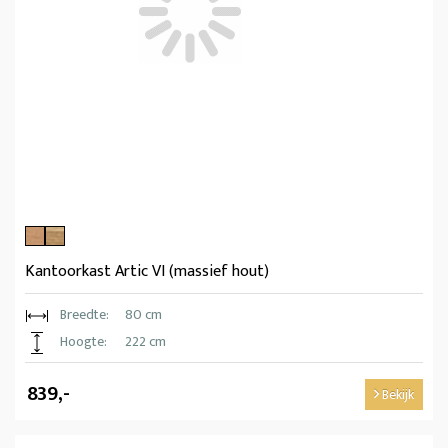
Kantoorkast Artic VI (massief hout)
Breedte:
80 cm
Hoogte:
222 cm
839,-
Bekijk