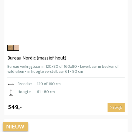
Bureau Nordic (massief hout)
Bureau verkrijgbaar in 120x80 of 160x80 - Leverbaar in beuken of
wild eiken - in hoogte verstelbaar 61 - 80 cm
Breedte:
120 of 160 cm
Hoogte:
61 - 80 cm
549,-
Bekijk