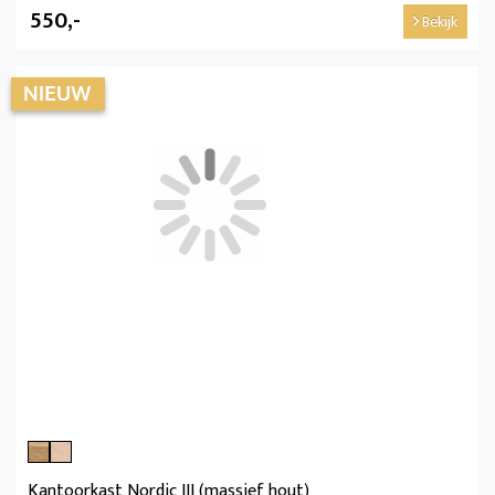
550,-
Bekijk
Kantoorkast Nordic III (massief hout)