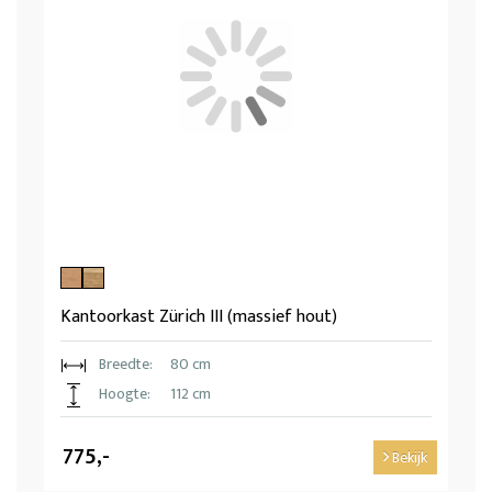
Kantoorkast Zürich III (massief hout)
Breedte:
80 cm
Hoogte:
112 cm
775,-
Bekijk