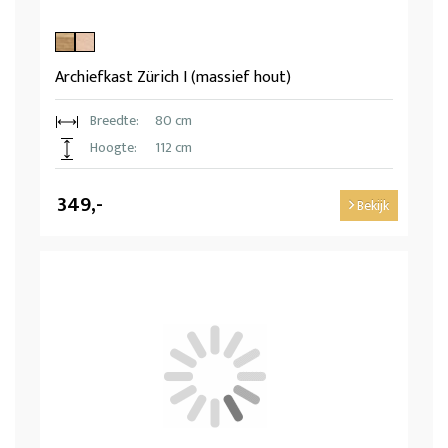
Archiefkast Zürich I (massief hout)
Breedte:
80 cm
Hoogte:
112 cm
349,-
Bekijk