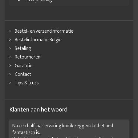
Thuiswerkplek inrichten
Verrijdbare ladekast
Werkplek inrichten kantoor
Werkplek inrichten thuis
Werkplek inrichting
Werkplek klein kantoor inrichten
Bestel- en verzendinformatie
Werkruimte inrichten
Bestelinformatie België
Betaling
Retourneren
Garantie
Contact
Tips & trucs
Klanten aan het woord
Na een half jaar ervaring kan ik zeggen dat het bed
fantastisch is.