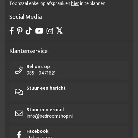
Toonzaal enkel op afspraak en
hier
in te plannen.
ladekast smalle lades
ladekastje
Ladekastjes
ladenkastje kantoor
Lage ladekast
Social Media
Luxe directie kantoormeubelen
Luxe kantoorinrichting
Luxe kantoormeubelen
Luxe kantoormeubilair
Luxe ladekast
Maatwerk garderobekast
Klantenservice
Maatwerk kledingkast
Massief eiken ladekast
Bel ons op
massief hout ladekast
Massief houten ladekast
085 - 0471621
Meubels kantoor
Modern kantoormeubilair
Stuur een bericht
Moderne kantoorinrichting
moderne ladekast
Mooie kantoorinrichting
Mooie kantoorkast
mooie ladekast
Nieuw kantoormeubilair
Stuur een e-mail
info@bedroomshop.nl
Sfeervolle kantoorinrichting
Stevige ladekast
Stoere kantoorinrichting
Thuiskantoor meubelen
Facebook
stel je vraag