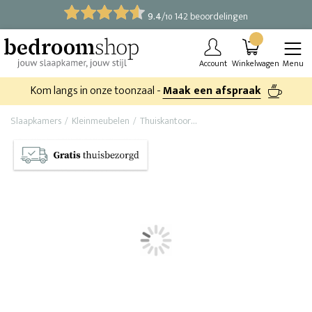
9.4
/
142 beoordelingen
10
Account
Winkelwagen
Menu
Kom langs in onze toonzaal -
Maak een afspraak
Slaapkamers
Kleinmeubelen
Thuiskantoor
Ladekastje Zürich (massief 