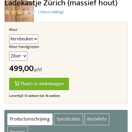
Ladekastje Zürich (massief hout)
(1 beoordeling)
Kleur
Kleur handgrepen
499,00
p/st
Plaats in winkelwagen
Levertijd 13 weken tot 16 weken
Productomschrijving
Specificaties
Bestelinfo