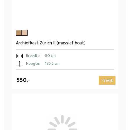
Archiefkast Zürich II (massief hout)
Breedte:
80 cm
Hoogte:
185,5 cm
550,-
Bekijk