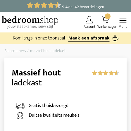
9.4
/
142 beoordelingen
10
Account
Winkelwagen
Menu
Kom langs in onze toonzaal -
Maak een afspraak
Slaapkamers
massief hout ladekast
Massief hout
ladekast
Gratis thuisbezorgd
Duitse kwaliteits meubels