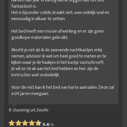
Na een half jaar ervaring kan ik zeggen dat het bed
fantastisch is.
Het is bijzonder solide, kraakt niet, was redelijk snel en
eenvoudig in elkaar te zetten.
Het bed heeft een mooie afwerking en er zijn geen
goedkope materialen gebruikt.
Mocht je net als ik de zwevende nachtkastjes erbij
nemen, adviseer ik wel om heel goed te meten en te
kijken waar je de haakjes in het kastje vastschroeft.
Je wil ze strak aan het bed hebben en hier zijn de
instructies wat onduidelijk.
Voor de rest kan ik het bed van harte aanraden. Deze zal
echt jaren meegaan.
R. Ooosting uit Zwolle
9.4
/
10