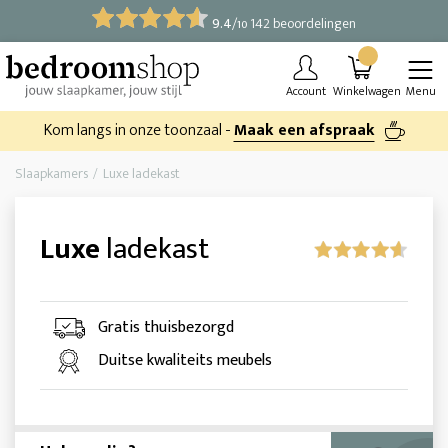
9.4
/
142 beoordelingen
10
Account
Winkelwagen
Menu
Kom langs in onze toonzaal -
Maak een afspraak
Slaapkamers
Luxe ladekast
Luxe
ladekast
Gratis thuisbezorgd
Duitse kwaliteits meubels