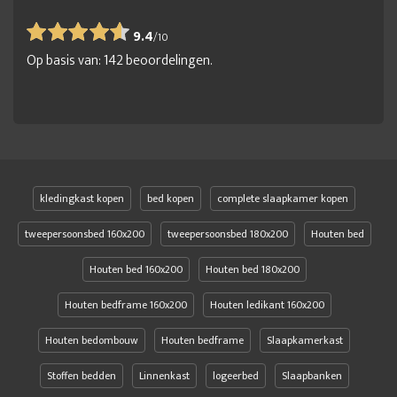
9.4
/
10
Op basis van:
142
beoordelingen.
kledingkast kopen
bed kopen
complete slaapkamer kopen
tweepersoonsbed 160x200
tweepersoonsbed 180x200
Houten bed
Houten bed 160x200
Houten bed 180x200
Houten bedframe 160x200
Houten ledikant 160x200
Houten bedombouw
Houten bedframe
Slaapkamerkast
Stoffen bedden
Linnenkast
logeerbed
Slaapbanken