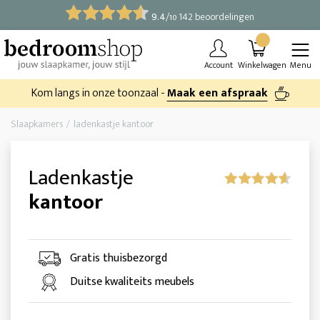
9.4
/
142 beoordelingen
10
Account
Winkelwagen
Menu
Kom langs in onze toonzaal -
Maak een afspraak
Slaapkamers
ladenkastje kantoor
Ladenkastje
kantoor
Gratis thuisbezorgd
Duitse kwaliteits meubels