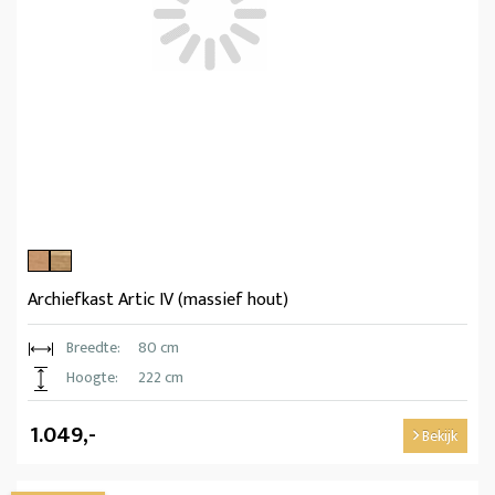
Archiefkast Artic IV (massief hout)
Breedte:
80 cm
Hoogte:
222 cm
1.049,-
Bekijk