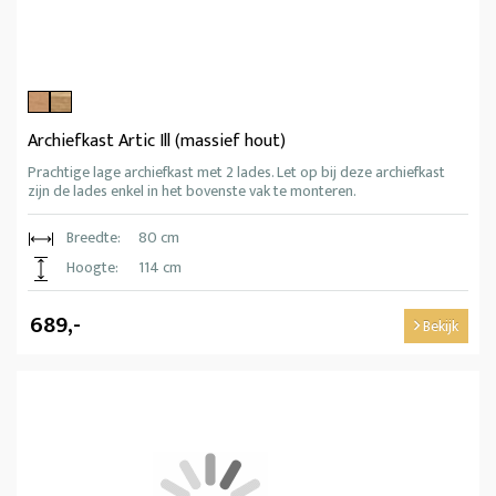
Archiefkast Artic Ill (massief hout)
Prachtige lage archiefkast met 2 lades. Let op bij deze archiefkast
zijn de lades enkel in het bovenste vak te monteren.
Breedte:
80 cm
Hoogte:
114 cm
689,-
Bekijk