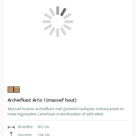
Archiefkast Artic I (massief hout)
Massief houten archiefkast met gedeeld multiplex achterpaneel en
twee legplanken. Leverbaar in kernbeuken of wild eiken.
Breedte:
80 cm
Hoogte:
114 cm