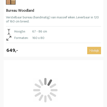
Bureau Woodland
Verstelbaar bureau (handmatig) van massief eiken. Leverbaar in 120
of 160 cm breed.
Hoogte:
67 - 86 cm
Formaten:
160 x 80
649,-
Bekijk