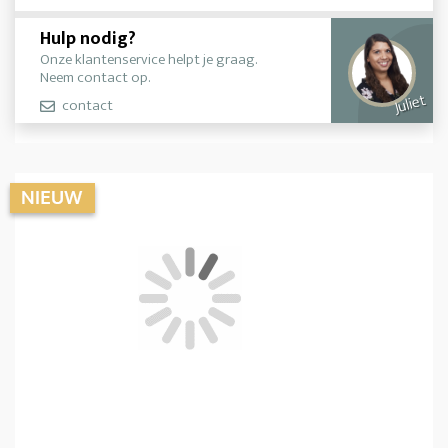
Hulp nodig?
Onze klantenservice helpt je graag.
Neem contact op.
Juliet
contact