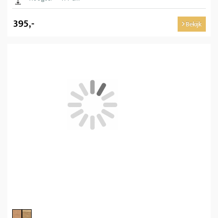
395,-
Bekijk