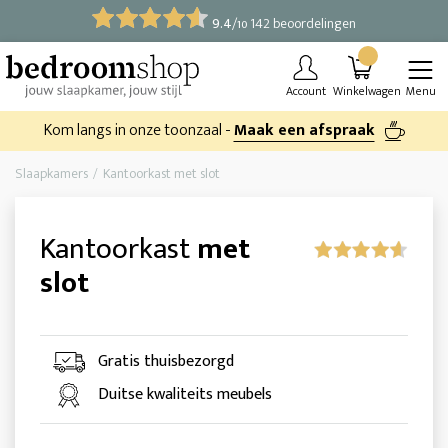
9.4
/
142 beoordelingen
10
Account
Winkelwagen
Menu
Kom langs in onze toonzaal -
Maak een afspraak
Slaapkamers
Kantoorkast met slot
Kantoorkast
met
slot
Gratis thuisbezorgd
Duitse kwaliteits meubels