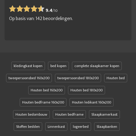
9.4
/
10
Op basis van:
142
beoordelingen.
kledingkast kopen
bed kopen
complete slaapkamer kopen
tweepersoonsbed 160x200
tweepersoonsbed 180x200
Houten bed
Houten bed 160x200
Houten bed 180x200
Houten bedframe 160x200
Houten ledikant 160x200
Houten bedombouw
Houten bedframe
Slaapkamerkast
Stoffen bedden
Linnenkast
logeerbed
Slaapbanken