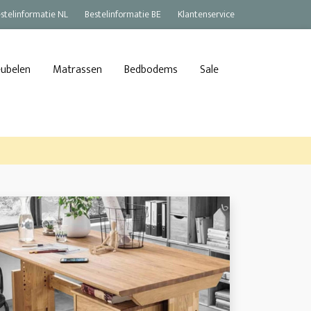
stelinformatie NL
Bestelinformatie BE
Klantenservice
eubelen
Matrassen
Bedbodems
Sale