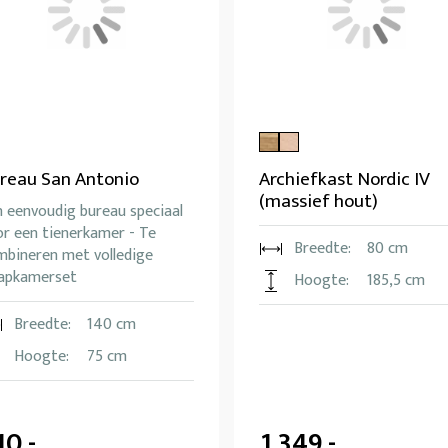
reau San Antonio
Archiefkast Nordic IV
(massief hout)
n eenvoudig bureau speciaal
or een tienerkamer - Te
Breedte:
80 cm
mbineren met volledige
aapkamerset
Hoogte:
185,5 cm
Breedte:
140 cm
Hoogte:
75 cm
10,-
1.349,-