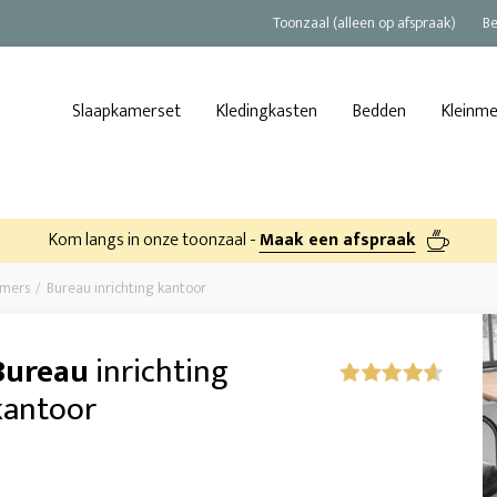
Toonzaal (alleen op afspraak)
Be
Slaapkamerset
Kledingkasten
Bedden
Kleinm
Kom langs in onze toonzaal -
Maak een afspraak
amers
Bureau inrichting kantoor
Bureau
inrichting
kantoor