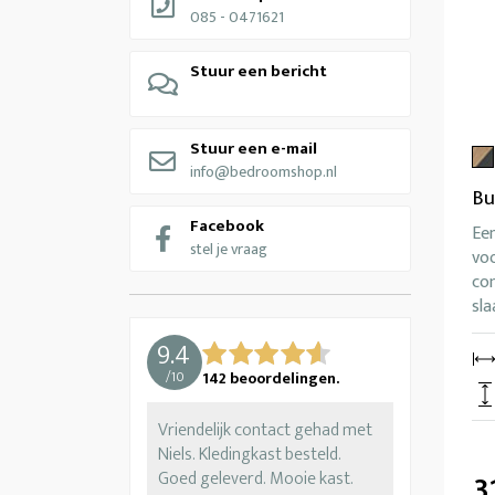
085 - 0471621
Stuur een bericht
Stuur een e-mail
info@bedroomshop.nl
Bu
Facebook
Ee
stel je vraag
vo
co
sl
9.4
/
10
142
beoordelingen.
Vriendelijk contact gehad met
Niels. Kledingkast besteld.
3
Goed geleverd. Mooie kast.