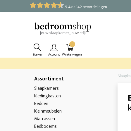
9.4
/
142 beoordelingen
10
Zoeken
Account
Winkelwagen
Slaapk
Assortiment
Slaapkamers
Kledingkasten
Bedden
Kleinmeubelen
Matrassen
Bedbodems