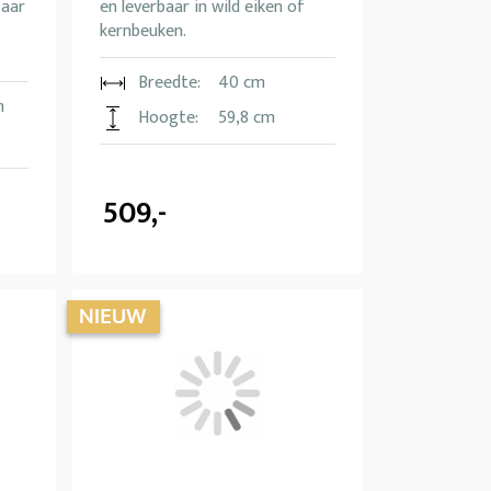
baar
en leverbaar in wild eiken of
kernbeuken.
Breedte:
40 cm
m
Hoogte:
59,8 cm
509,-