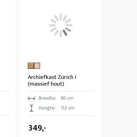
Archiefkast Zürich I
(massief hout)
Breedte:
80 cm
Hoogte:
112 cm
349,-