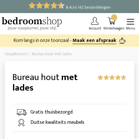
9.4
/
142 beoordelingen
10
Account
Winkelwagen
Menu
Kom langs in onze toonzaal -
Maak een afspraak
Slaapkamers
Bureau hout met lades
Bureau hout
met
lades
Gratis thuisbezorgd
Duitse kwaliteits meubels