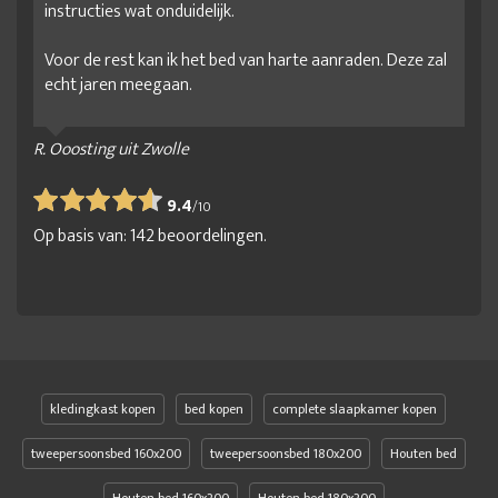
instructies wat onduidelijk.
Voor de rest kan ik het bed van harte aanraden. Deze zal
echt jaren meegaan.
R. Ooosting uit Zwolle
9.4
/
10
Op basis van:
142
beoordelingen.
kledingkast kopen
bed kopen
complete slaapkamer kopen
tweepersoonsbed 160x200
tweepersoonsbed 180x200
Houten bed
Houten bed 160x200
Houten bed 180x200