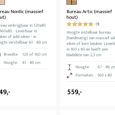
reau Nordic (massief
Bureau Artic (massief
ut)
hout)
(1)
eau verkrijgbaar in 120x80
160x80 - Leverbaar in
Hoogte instelbaar bureau
ken of wild eiken - in
(handmatig) van massief wi
ogte verstelbaar 61 - 80 cm
eiken of kern beuken. Lever
in 160 x 80 en heeft een
Breedte:
120 of 160 cm
bladdikte van 2,3 cm.
Hoogte:
61 - 80 cm
Hoogte:
67 - 86 c
Formaten:
160 x 80
49,-
559,-