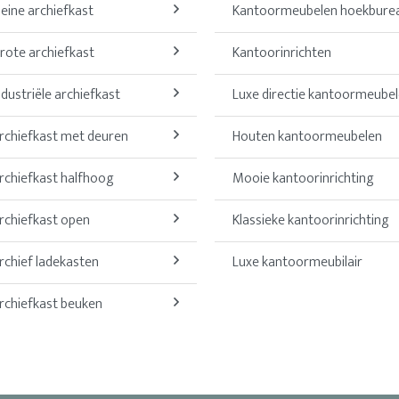
leine archiefkast
Kantoormeubelen hoekbure
rote archiefkast
Kantoorinrichten
ndustriële archiefkast
Luxe directie kantoormeube
rchiefkast met deuren
Houten kantoormeubelen
rchiefkast halfhoog
Mooie kantoorinrichting
rchiefkast open
Klassieke kantoorinrichting
rchief ladekasten
Luxe kantoormeubilair
rchiefkast beuken