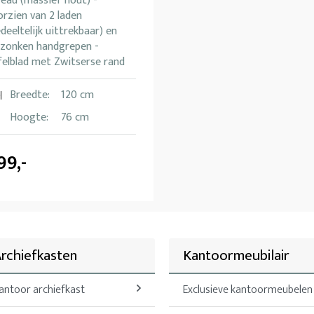
eau (massief hout) -
rzien van 2 laden
deeltelijk uittrekbaar) en
rzonken handgrepen -
felblad met Zwitserse rand
Breedte:
120 cm
Hoogte:
76 cm
99,-
rchiefkasten
Kantoormeubilair
antoor archiefkast
Exclusieve kantoormeubelen