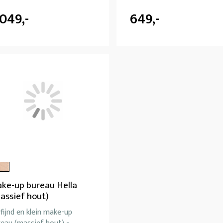
.049,-
649,-
ke-up bureau Hella
assief hout)
fijnd en klein make-up