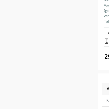
bur
Voo
(ge
ve
Ta
2
A
K