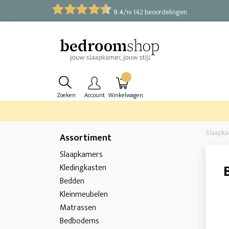
9.4
/
142 beoordelingen
10
Zoeken
Account
Winkelwagen
Slaapk
Assortiment
Slaapkamers
Kledingkasten
Bedden
Kleinmeubelen
Matrassen
Bedbodems