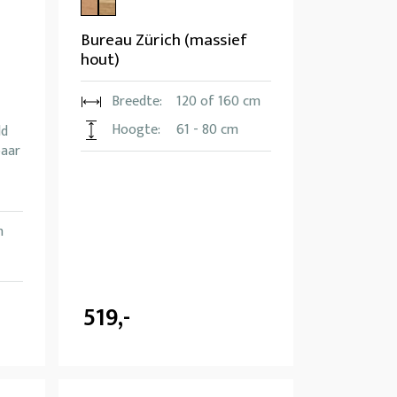
Bureau Zürich (massief
hout)
Breedte:
120 of 160 cm
Hoogte:
61 - 80 cm
ld
baar
m
519,-