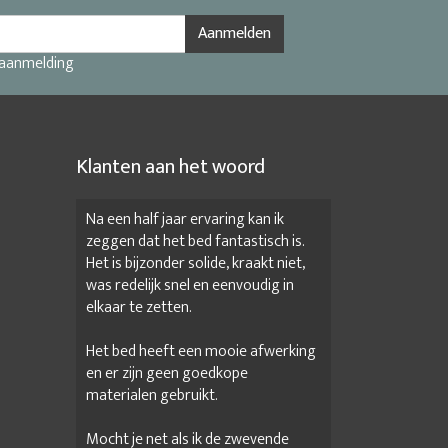
Aanmelden
 aanmelding
Klanten aan het woord
Na een half jaar ervaring kan ik
zeggen dat het bed fantastisch is.
Het is bijzonder solide, kraakt niet,
was redelijk snel en eenvoudig in
elkaar te zetten.
Het bed heeft een mooie afwerking
en er zijn geen goedkope
materialen gebruikt.
Mocht je net als ik de zwevende