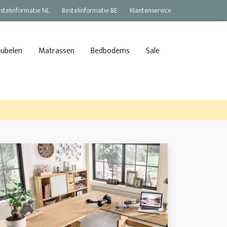
stelinformatie NL
Bestelinformatie BE
Klantenservice
eubelen
Matrassen
Bedbodems
Sale