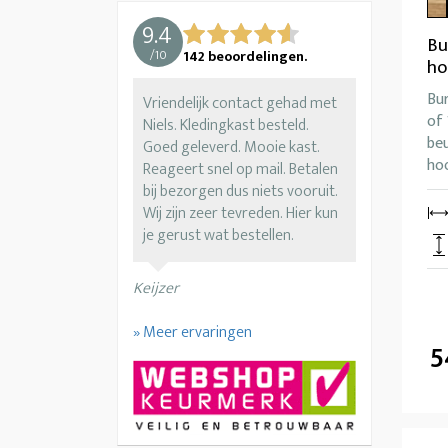
9.4
Bu
/
10
142
beoordelingen.
ho
Bur
Vriendelijk contact gehad met
of 
Niels. Kledingkast besteld.
beu
Goed geleverd. Mooie kast.
ho
Reageert snel op mail. Betalen
bij bezorgen dus niets vooruit.
Wij zijn zeer tevreden. Hier kun
je gerust wat bestellen.
Keijzer
» Meer ervaringen
5