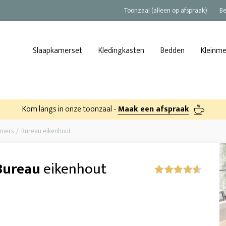
Toonzaal (alleen op afspraak)
Be
Slaapkamerset
Kledingkasten
Bedden
Kleinm
Kom langs in onze toonzaal -
Maak een afspraak
amers
Bureau eikenhout
Bureau
eikenhout