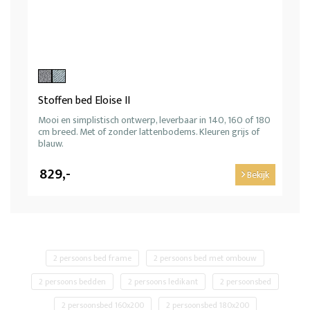
Stoffen bed Eloise II
Mooi en simplistisch ontwerp, leverbaar in 140, 160 of 180
cm breed. Met of zonder lattenbodems. Kleuren grijs of
blauw.
829,-
Bekijk
2 persoons bed frame
2 persoons bed met ombouw
2 persoons bedden
2 persoons ledikant
2 persoonsbed
2 persoonsbed 160x200
2 persoonsbed 180x200