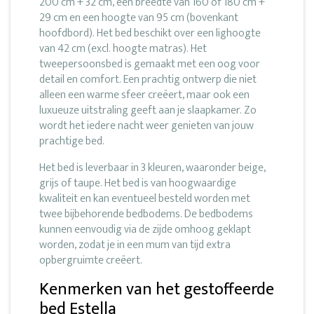
200 cm + 32 cm, een breedte van 160 of 180 cm +
29 cm en een hoogte van 95 cm (bovenkant
hoofdbord). Het bed beschikt over een lighoogte
van 42 cm (excl. hoogte matras). Het
tweepersoonsbed is gemaakt met een oog voor
detail en comfort. Een prachtig ontwerp die niet
alleen een warme sfeer creëert, maar ook een
luxueuze uitstraling geeft aan je slaapkamer. Zo
wordt het iedere nacht weer genieten van jouw
prachtige bed.
Het bed is leverbaar in 3 kleuren, waaronder beige,
grijs of taupe. Het bed is van hoogwaardige
kwaliteit en kan eventueel besteld worden met
twee bijbehorende bedbodems. De bedbodems
kunnen eenvoudig via de zijde omhoog geklapt
worden, zodat je in een mum van tijd extra
opbergruimte creëert.
Kenmerken van het gestoffeerde
bed Estella