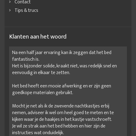
Contact
Kingsize bed hout
Kingsize bed maat
Tips & trucs
Kingsize bed met opbergruimte
Kingsize bedden
Kingsize stoffen bedden
laag bed frame
Laag bedframe 160x200
Laag bedframe 180x200
Klanten aan het woord
Laag houten bed frame
Laag tweepersoonsbed
ledikant
Na een half jaar ervaring kan ik zeggen dat het bed
ledikant 160x200
ledikant 180 200
ledikant 180x200
fantastisch is.
ledikant bed
Ledikant gestoffeerd
ledikant kopen
Het is bijzonder solide, kraakt niet, was redelijk snel en
eenvoudig in elkaar te zetten.
Losse bedombouw
Luxe bedombouw
Luxe kingsize bed
Het bed heeft een mooie afwerking en er zijn geen
Minimalistisch bedframe
moderne bedden
goedkope materialen gebruikt.
Ombouw voor bed
Ribbelstof bedden
Robuust bedframe
Mocht je net als ik de zwevende nachtkastjes erbij
Robuuste bedden
slaapkamer bed
nemen, adviseer ik wel om heel goed te meten en te
Slaapspecialist benelux
Stevig bedframe
kijken waar je de haakjes in het kastje vastschroeft.
Je wil ze strak aan het bed hebben en hier zijn de
Stoffen bed 160x200
Stoffen bed 180x200
instructies wat onduidelijk.