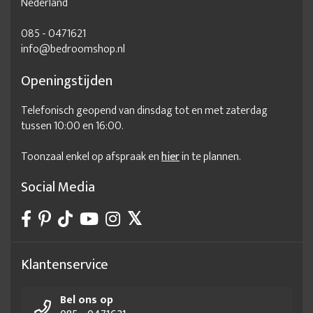
Nederland
Bedframe 160x200 met lattenbodem
085 - 0471621
Bedframe 160x200 met opbergruimte
Bedframe 180x200
info@bedroomshop.nl
Bedframe 180x200 zonder lattenbodem
Openingstijden
Bedframe aanbieding
Bedframe grijs
Telefonisch geopend van dinsdag tot en met zaterdag
Bedframe met lattenbodem
tussen 10:00 en 16:00.
Bedframe met lattenbodem 180x200
Bedframe met matras
Toonzaal enkel op afspraak en
hier
in te plannen.
Bedframe met opbergruimte
Bedframe met opbergruimte 160x200
Social Media
Bedframe met opbergruimte 180x200
Bedframe met opslag
Bedframe online
Bedframe op maat
Bedframe stof
Bedframe stof 180x200
Bedframe zonder lattenbodem
Klantenservice
Bedframe zonder matras
Bedkader 140x200
Bel ons op
Bedkader 160x200
Bedkader 180x200
Bedkaders