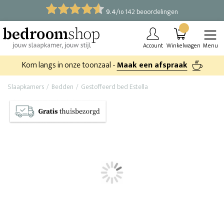
9.4
/
142 beoordelingen
10
Account
Winkelwagen
Menu
Kom langs in onze toonzaal -
Maak een afspraak
Slaapkamers
Bedden
Gestoffeerd bed Estella