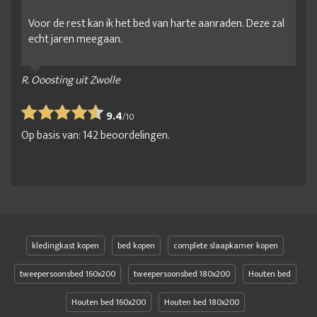
Stoffen bed aanbieding
Stoffen bed frame
Voor de rest kan ik het bed van harte aanraden. Deze zal
Stoffen bedden
Stoffen bedframes
Stoffen bedombouw
echt jaren meegaan.
Stoffen ledikant
Taupe bedden
twee personen bed
Tweepersoons bedframe
tweepersoons ledikant
R. Ooosting uit Zwolle
tweepersoonsbed
tweepersoonsbed 160x200
9.4
/
10
tweepersoonsbed 180x200
tweepersoonsbed frame
Op basis van:
142
beoordelingen.
tweepersoonsbed met matras
tweepersoonsbed met opbergruimte
kledingkast kopen
bed kopen
complete slaapkamer kopen
tweepersoonsbed 160x200
tweepersoonsbed 180x200
Houten bed
Houten bed 160x200
Houten bed 180x200