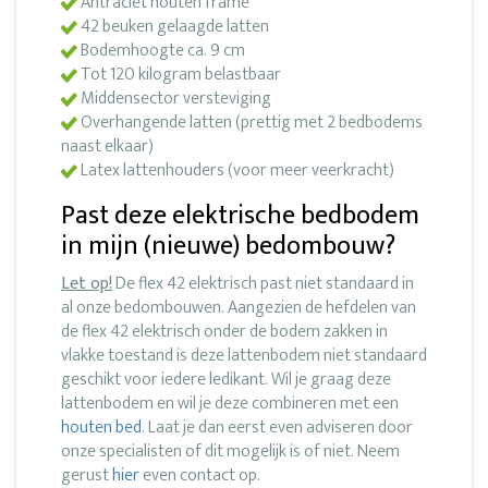
Antraciet houten frame
42 beuken gelaagde latten
Bodemhoogte ca. 9 cm
Tot 120 kilogram belastbaar
Middensector versteviging
Overhangende latten (prettig met 2 bedbodems
naast elkaar)
Latex lattenhouders (voor meer veerkracht)
Past deze elektrische bedbodem
in mijn (nieuwe) bedombouw?
Let op!
De flex 42 elektrisch past niet standaard in
al onze bedombouwen. Aangezien de hefdelen van
de flex 42 elektrisch onder de bodem zakken in
vlakke toestand is deze lattenbodem niet standaard
geschikt voor iedere ledikant. Wil je graag deze
lattenbodem en wil je deze combineren met een
houten bed
. Laat je dan eerst even adviseren door
onze specialisten of dit mogelijk is of niet. Neem
gerust
hier
even contact op.