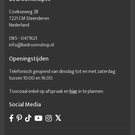
Elektrische lattenbodem 90x210
Goede lattenbodem
Covikseweg 2B
7221 CM Steenderen
Houten lattenbodem
lattenbodem
Nederland
Lattenbodem 1 persoonsbed
Lattenbodem 100x200
085 - 0471621
Lattenbodem 100x220
Lattenbodem 120x190
info@bedroomshop.nl
Lattenbodem 120x200
Lattenbodem 120x210
Openingstijden
Lattenbodem 140
Lattenbodem 140x190
Telefonisch geopend van dinsdag tot en met zaterdag
Lattenbodem 140x200
Lattenbodem 140x210
tussen 10:00 en 16:00.
Lattenbodem 190x90
Lattenbodem 210x90
Toonzaal enkel op afspraak en
hier
in te plannen.
Lattenbodem 220
Lattenbodem 70x190
Lattenbodem 70x200
Lattenbodem 70x210
Social Media
Lattenbodem 80x190
Lattenbodem 80x200
Lattenbodem 80x200 elektrisch
Lattenbodem 80x210
Lattenbodem 80x220
Lattenbodem 90x190