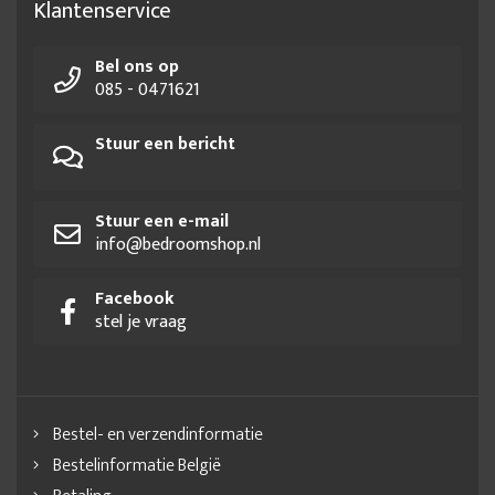
Klantenservice
Lattenbodem 90x200
Lattenbodem 90x200 42 latten
Bel ons op
Lattenbodem 90x210
Lattenbodem 90x220
085 - 0471621
Lattenbodem op maat
Lattenbodem zware mensen
Stuur een bericht
Losse lattenbodem
Matrasbodem
Matrasbodem 90x200
Stevige lattenbodem
Stevige lattenbodem 90x200
Verstelbare bedbodem
Verstelbare lattenbodem
Stuur een e-mail
info@bedroomshop.nl
Verstelbare lattenbodem 140x200
Verstelbare lattenbodem 80x200
Facebook
stel je vraag
Verstelbare lattenbodem 90x200
Bestel- en verzendinformatie
Bestelinformatie België