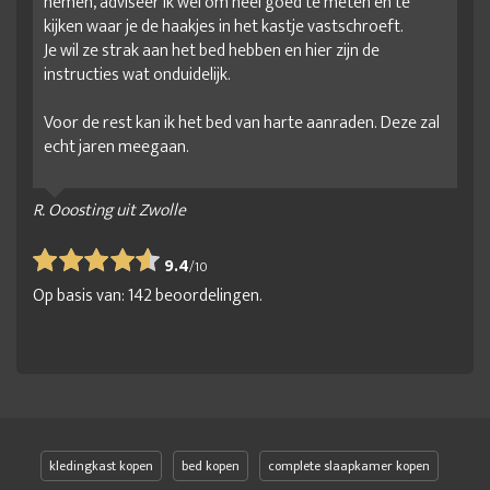
nemen, adviseer ik wel om heel goed te meten en te
kijken waar je de haakjes in het kastje vastschroeft.
Je wil ze strak aan het bed hebben en hier zijn de
instructies wat onduidelijk.
Voor de rest kan ik het bed van harte aanraden. Deze zal
echt jaren meegaan.
R. Ooosting uit Zwolle
9.4
/
10
Op basis van:
142
beoordelingen.
kledingkast kopen
bed kopen
complete slaapkamer kopen