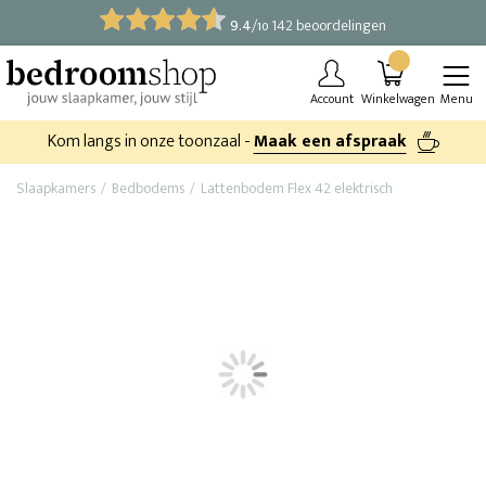
9.4
/
142 beoordelingen
10
Account
Winkelwagen
Menu
Kom langs in onze toonzaal -
Maak een afspraak
Slaapkamers
Bedbodems
Lattenbodem Flex 42 elektrisch