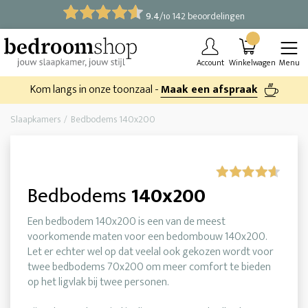
9.4
/
142 beoordelingen
10
Account
Winkelwagen
Menu
Kom langs in onze toonzaal -
Maak een afspraak
Slaapkamers
Bedbodems 140x200
Bedbodems
140x200
Een bedbodem 140x200 is een van de meest
voorkomende maten voor een bedombouw 140x200.
Let er echter wel op dat veelal ook gekozen wordt voor
twee bedbodems 70x200 om meer comfort te bieden
op het ligvlak bij twee personen.