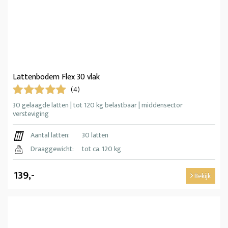
Lattenbodem Flex 30 vlak
(4)
30 gelaagde latten | tot 120 kg belastbaar | middensector
versteviging
Aantal latten:
30 latten
Draaggewicht:
tot ca. 120 kg
139,-
Bekijk