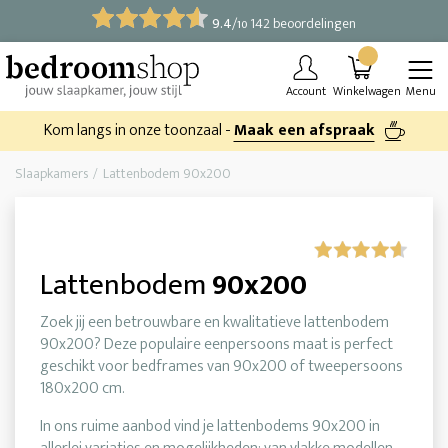
9.4
/
142 beoordelingen
10
Account
Winkelwagen
Menu
Kom langs in onze toonzaal -
Maak een afspraak
Slaapkamers
Lattenbodem 90x200
Lattenbodem
90x200
Zoek jij een betrouwbare en kwalitatieve lattenbodem
90x200? Deze populaire eenpersoons maat is perfect
geschikt voor bedframes van 90x200 of tweepersoons
180x200 cm.
In ons ruime aanbod vind je lattenbodems 90x200 in