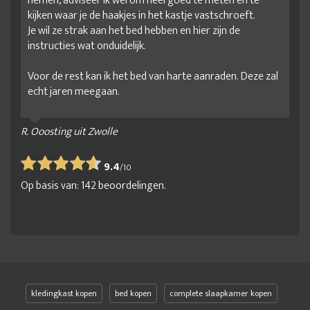
nemen, adviseer ik wel om heel goed te meten en te
kijken waar je de haakjes in het kastje vastschroeft.
Je wil ze strak aan het bed hebben en hier zijn de
instructies wat onduidelijk.
Voor de rest kan ik het bed van harte aanraden. Deze zal
echt jaren meegaan.
R. Ooosting uit Zwolle
9.4
/
10
Op basis van:
142
beoordelingen.
kledingkast kopen
bed kopen
complete slaapkamer kopen