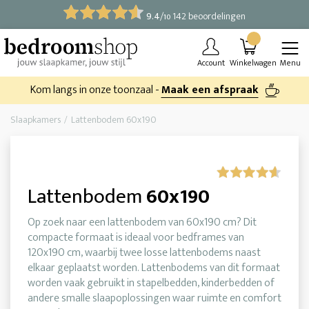
9.4
/
142 beoordelingen
10
Account
Winkelwagen
Menu
Kom langs in onze toonzaal -
Maak een afspraak
Slaapkamers
Lattenbodem 60x190
Lattenbodem
60x190
Op zoek naar een lattenbodem van 60x190 cm? Dit
compacte formaat is ideaal voor bedframes van
120x190 cm, waarbij twee losse lattenbodems naast
elkaar geplaatst worden. Lattenbodems van dit formaat
worden vaak gebruikt in stapelbedden, kinderbedden of
andere smalle slaapoplossingen waar ruimte en comfort