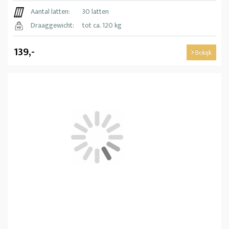
Aantal latten:
30 latten
Draaggewicht:
tot ca. 120 kg
139,-
Bekijk