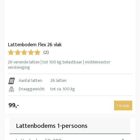
Lattenbodem Flex 26 vlak
(2)
26 verende latten | tot 100 kg belastbaar | middensector
versteviging
Aantal latten:
26 latten
Draaggewicht:
tot ca. 100 kg
99,-
Bekijk
Lattenbodems 1-persoons