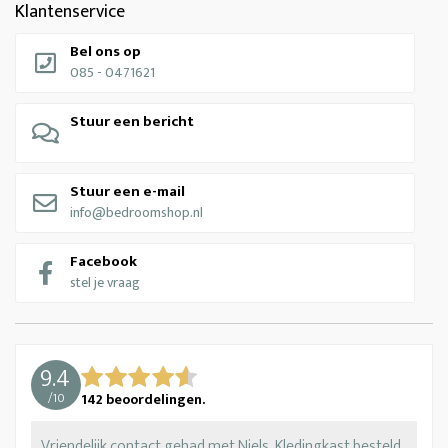
Klantenservice
Bel ons op
085 - 0471621
Stuur een bericht
Stuur een e-mail
info@bedroomshop.nl
Facebook
stel je vraag
9.4
/
10
142
beoordelingen.
Vriendelijk contact gehad met Niels. Kledingkast besteld.