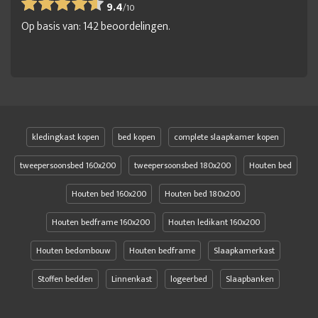
9.4
/
10
Op basis van:
142
beoordelingen.
kledingkast kopen
bed kopen
complete slaapkamer kopen
tweepersoonsbed 160x200
tweepersoonsbed 180x200
Houten bed
Houten bed 160x200
Houten bed 180x200
Houten bedframe 160x200
Houten ledikant 160x200
Houten bedombouw
Houten bedframe
Slaapkamerkast
Stoffen bedden
Linnenkast
logeerbed
Slaapbanken