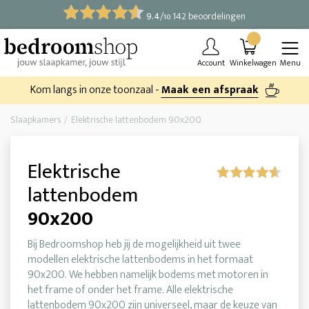
9.4
/
142 beoordelingen
10
Account
Winkelwagen
Menu
Kom langs in onze toonzaal -
Maak een afspraak
Slaapkamers
Elektrische lattenbodem 90x200
Elektrische
lattenbodem
90x200
Bij Bedroomshop heb jij de mogelijkheid uit twee
modellen elektrische lattenbodems in het formaat
90x200. We hebben namelijk bodems met motoren in
het frame of onder het frame. Alle elektrische
lattenbodem 90x200 zijn universeel, maar de keuze van