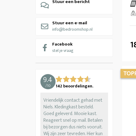
Stuur een bericht
Stuur een e-mail
info@bedroomshop.nl
1
Facebook
stel je vraag
9.4
/
10
142
beoordelingen.
Vriendelijk contact gehad met
Niels. Kledingkast besteld.
Goed geleverd. Mooie kast.
Reageert snel op mail. Betalen
bij bezorgen dus niets vooruit.
Wij zijn zeer tevreden. Hier kun