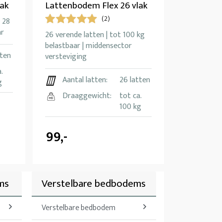
lak
Lattenbodem Flex 26 vlak
(2)
 28
ar
26 verende latten | tot 100 kg
belastbaar | middensector
tten
versteviging
.
Aantal latten:
26 latten
g
Draaggewicht:
tot ca.
100 kg
99,-
ms
Verstelbare bedbodems
Verstelbare bedbodem