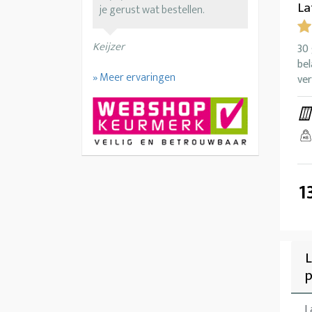
La
je gerust wat bestellen.
Keijzer
30 
bel
» Meer ervaringen
ver
1
L
L