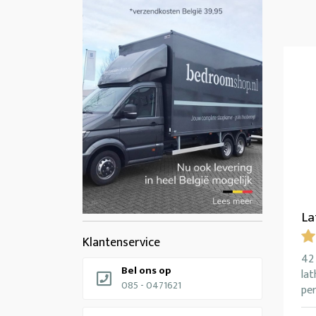
La
Klantenservice
42 
Bel ons op
la
085 - 0471621
pe