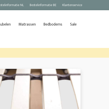
stelinformatie NL
Bestelinformatie BE
Klantenservice
eubelen
Matrassen
Bedbodems
Sale