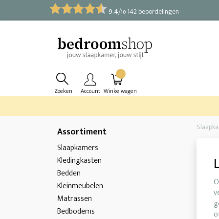
9.4
/
142 beoordelingen
10
Zoeken
Account
Winkelwagen
Slaapk
Assortiment
Slaapkamers
Kledingkasten
Bedden
O
Kleinmeubelen
v
Matrassen
g
Bedbodems
o