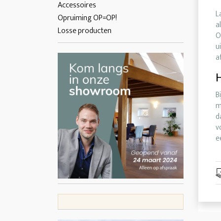
Accessoires
L
Opruiming OP=OP!
a
Losse producten
O
u
a
H
B
m
d
v
e