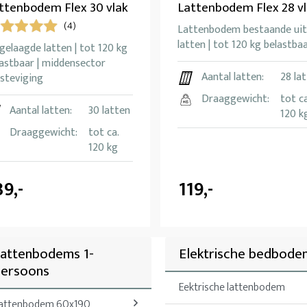
ttenbodem Flex 30 vlak
Lattenbodem Flex 28 v
(4)
Lattenbodem bestaande uit
latten | tot 120 kg belastba
gelaagde latten | tot 120 kg
astbaar | middensector
Aantal latten:
28 la
steviging
Draaggewicht:
tot ca
Aantal latten:
30 latten
120 k
Draaggewicht:
tot ca.
120 kg
39,-
119,-
attenbodems 1-
Elektrische bedbode
persoons
Eektrische lattenbodem
attenbodem 60x190