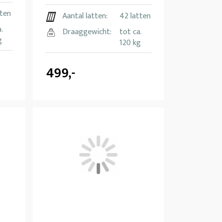
tten
Aantal latten:
42 latten
.
Draaggewicht:
tot ca.
g
120 kg
499,-