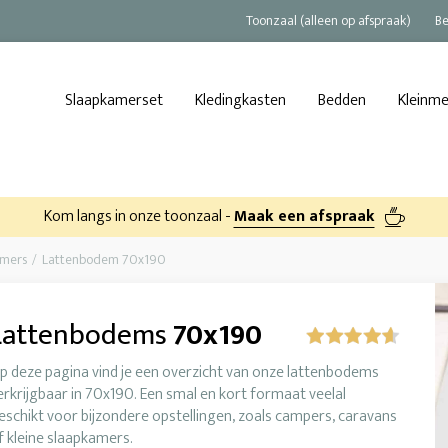
Toonzaal (alleen op afspraak)
Be
Slaapkamerset
Kledingkasten
Bedden
Kleinm
Kom langs in onze toonzaal -
Maak een afspraak
amers
Lattenbodem 70x190
Lattenbodems
70x190
p deze pagina vind je een overzicht van onze lattenbodems
erkrijgbaar in 70x190. Een smal en kort formaat veelal
eschikt voor bijzondere opstellingen, zoals campers, caravans
f kleine slaapkamers.