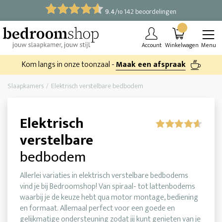
9.4
/
142 beoordelingen
10
Account
Winkelwagen
Menu
Kom langs in onze toonzaal -
Maak een afspraak
Slaapkamers
Elektrisch verstelbare bedbodem
Elektrisch
verstelbare
bedbodem
Allerlei variaties in elektrisch verstelbare bedbodems
vind je bij Bedroomshop! Van spiraal- tot lattenbodems
waarbij je de keuze hebt qua motor montage, bediening
en formaat. Allemaal perfect voor een goede en
gelijkmatige ondersteuning zodat jij kunt genieten van je