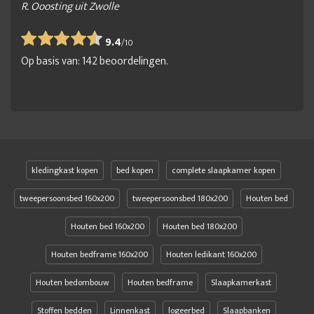
R. Ooosting uit Zwolle
9.4
/
10
Op basis van:
142
beoordelingen.
kledingkast kopen
bed kopen
complete slaapkamer kopen
tweepersoonsbed 160x200
tweepersoonsbed 180x200
Houten bed
Houten bed 160x200
Houten bed 180x200
Houten bedframe 160x200
Houten ledikant 160x200
Houten bedombouw
Houten bedframe
Slaapkamerkast
Stoffen bedden
Linnenkast
logeerbed
Slaapbanken