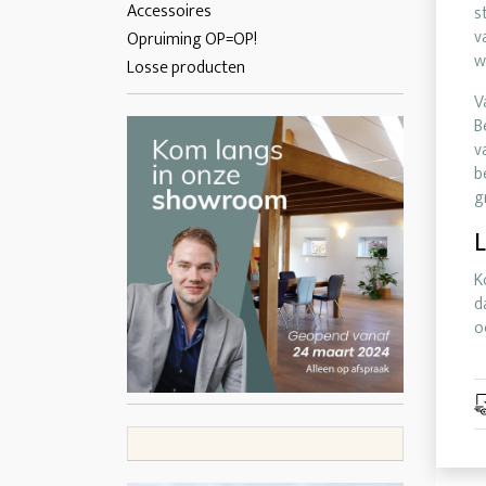
Accessoires
s
v
Opruiming OP=OP!
w
Losse producten
V
B
v
b
g
L
K
d
o