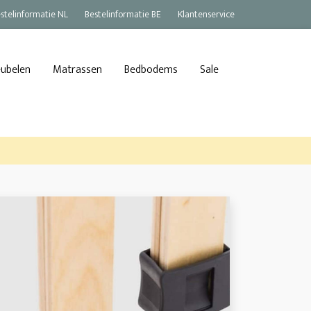
stelinformatie NL
Bestelinformatie BE
Klantenservice
eubelen
Matrassen
Bedbodems
Sale