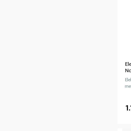
El
No
Ele
me
1