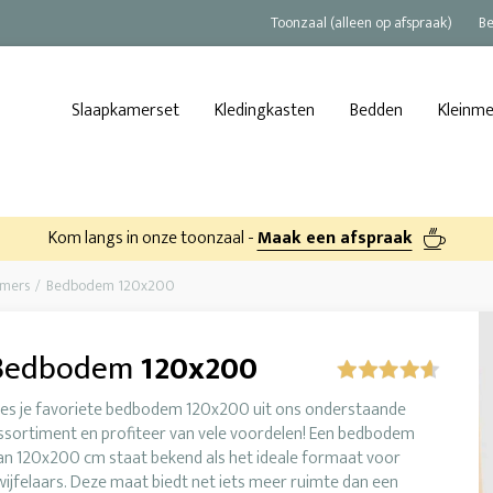
Toonzaal (alleen op afspraak)
Be
Slaapkamerset
Kledingkasten
Bedden
Kleinm
Kom langs in onze toonzaal -
Maak een afspraak
amers
Bedbodem 120x200
Bedbodem
120x200
ies je favoriete bedbodem 120x200 uit ons onderstaande
ssortiment en profiteer van vele voordelen! Een bedbodem
an 120x200 cm staat bekend als het ideale formaat voor
wijfelaars. Deze maat biedt net iets meer ruimte dan een