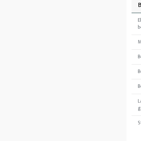
E
b
M
B
B
B
L
g
S