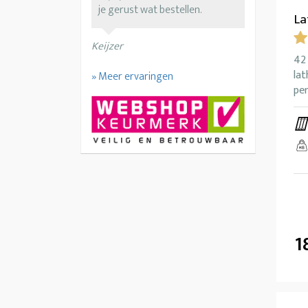
je gerust wat bestellen.
La
Keijzer
42 
la
» Meer ervaringen
pe
1