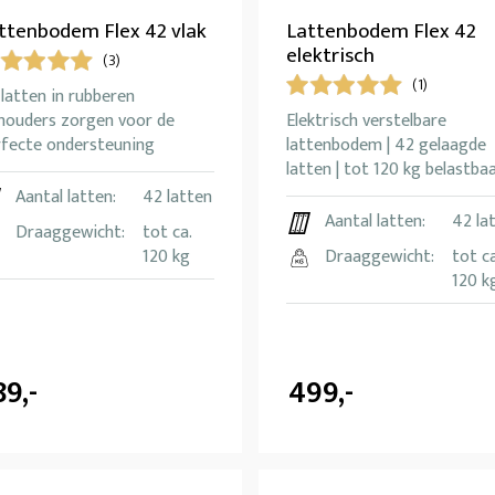
ttenbodem Flex 42 vlak
Lattenbodem Flex 42
elektrisch
(3)
(1)
latten in rubberen
thouders zorgen voor de
Elektrisch verstelbare
rfecte ondersteuning
lattenbodem | 42 gelaagde
latten | tot 120 kg belastba
Aantal latten:
42 latten
Aantal latten:
42 la
Draaggewicht:
tot ca.
120 kg
Draaggewicht:
tot ca
120 k
89,-
499,-