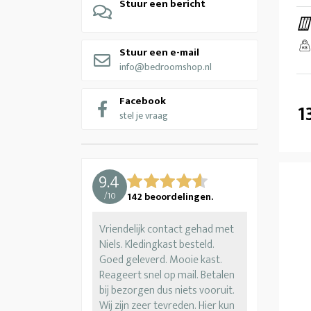
Stuur een bericht
Stuur een e-mail
info@bedroomshop.nl
Facebook
1
stel je vraag
9.4
/
10
142
beoordelingen.
Vriendelijk contact gehad met
Niels. Kledingkast besteld.
Goed geleverd. Mooie kast.
Reageert snel op mail. Betalen
bij bezorgen dus niets vooruit.
Wij zijn zeer tevreden. Hier kun