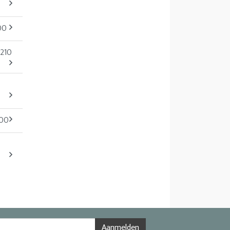
00
x210
200
Aanmelden