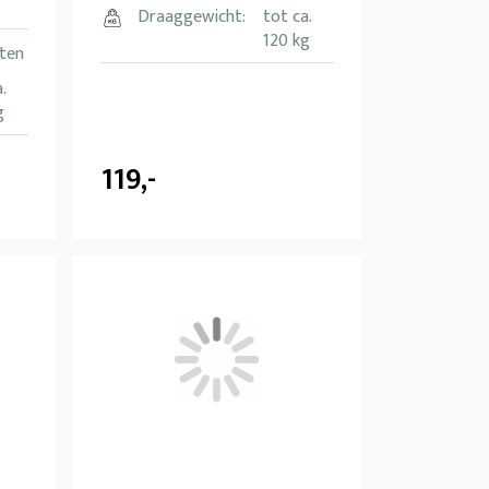
Draaggewicht:
tot ca.
120 kg
tten
.
g
119,-