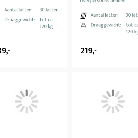
tweepersoons bedden
Aantal latten:
30 latten
Aantal latten:
30 la
Draaggewicht:
tot ca.
Draaggewicht:
tot ca
120 kg
120 k
39,-
219,-