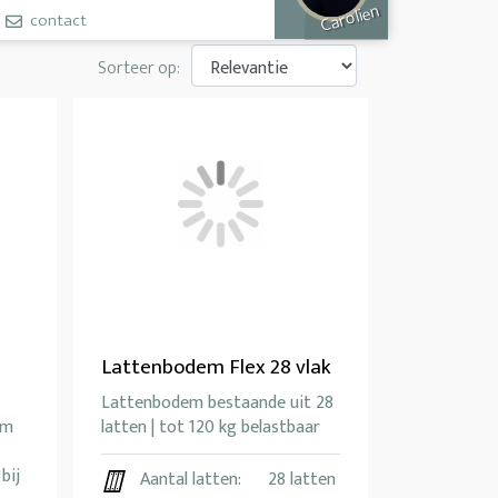
Carolien
contact
Sorteer op:
Lattenbodem Flex 28 vlak
Lattenbodem bestaande uit 28
em
latten | tot 120 kg belastbaar
bij
Aantal latten:
28 latten