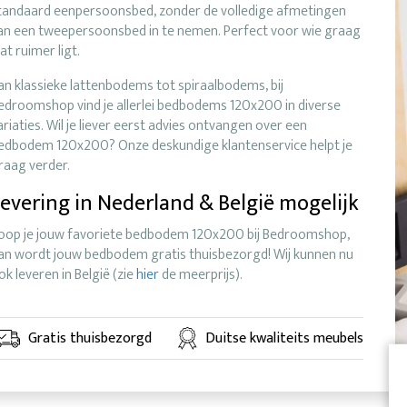
tandaard eenpersoonsbed, zonder de volledige afmetingen
an een tweepersoonsbed in te nemen. Perfect voor wie graag
at ruimer ligt.
an klassieke lattenbodems tot spiraalbodems, bij
edroomshop vind je allerlei bedbodems 120x200 in diverse
ariaties. Wil je liever eerst advies ontvangen over een
edbodem 120x200? Onze deskundige klantenservice helpt je
raag verder.
evering in Nederland & België mogelijk
oop je jouw favoriete bedbodem 120x200 bij Bedroomshop,
an wordt jouw bedbodem gratis thuisbezorgd! Wij kunnen nu
ok leveren in België (zie
hier
de meerprijs).
Gratis thuisbezorgd
Duitse kwaliteits meubels