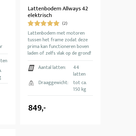
Lattenbodem Allways 42
elektrisch
(2)
Lattenbodem met motoren
tussen het frame zodat deze
ar
prima kan functioneren boven
laden of zelfs vlak op de grond!
tten
Aantal latten:
44
.
latten
g
Draaggewicht:
tot ca.
150 kg
849,-