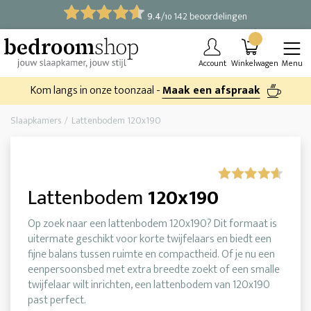
9.4
/
142 beoordelingen
10
Account
Winkelwagen
Menu
Kom langs in onze toonzaal -
Maak een afspraak
Slaapkamers
Lattenbodem 120x190
Lattenbodem
120x190
Op zoek naar een lattenbodem 120x190? Dit formaat is
uitermate geschikt voor korte twijfelaars en biedt een
fijne balans tussen ruimte en compactheid. Of je nu een
eenpersoonsbed met extra breedte zoekt of een smalle
twijfelaar wilt inrichten, een lattenbodem van 120x190
past perfect.