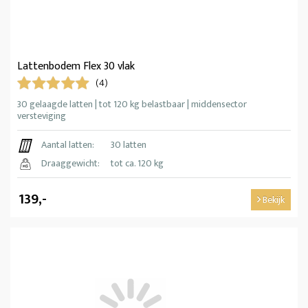
Lattenbodem Flex 30 vlak
(4)
30 gelaagde latten | tot 120 kg belastbaar | middensector
versteviging
Aantal latten:
30 latten
Draaggewicht:
tot ca. 120 kg
139,-
Bekijk