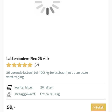
Lattenbodem Flex 26 vlak
(2)
26 verende latten | tot 100 kg belastbaar | middensector
versteviging
Aantal latten:
26 latten
Draaggewicht:
tot ca. 100 kg
99,-
Bekijk