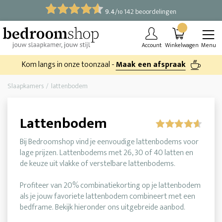
9.4
/
142 beoordelingen
10
Account
Winkelwagen
Menu
Kom langs in onze toonzaal -
Maak een afspraak
Slaapkamers
lattenbodem
Lattenbodem
Bij Bedroomshop vind je eenvoudige lattenbodems voor
lage prijzen. Lattenbodems met 26, 30 of 40 latten en
de keuze uit vlakke of verstelbare lattenbodems.
Profiteer van 20% combinatiekorting op je lattenbodem
als je jouw favoriete lattenbodem combineert met een
bedframe. Bekijk hieronder ons uitgebreide aanbod.