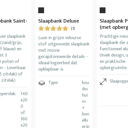
pbank Saint-
Slaapbank Deluxe
Slaapbank P
(met opber
(1)
uxe slaapbank
Prachtige nie
Luxe in grijze velourse
 (zand/grijs,
slaapbank die 
stof uitgevoede slaapbank
of blauw) en
functioneel als 
met mooie
et 3
Uniek design, 
gecapitonneerde details -
de poten of
en praktische
ideaal logeerbed dat
n - Leverbaar
opbergruimte.
opklapbaar is
5 zitvlak) of
 zitvlak)
Slaapoppe
Type:
kou
dsc
ppervlak:
140
hui
x20
m
0
+
of
bon
160
ellv
x20
erin