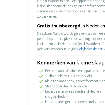
Of je nu woont in een klein appartement of 
kleine slaapbank die design en comfort comb
slimme keuze die moeiteloos aansluit in jo
zolderkamer.
Gratis thuisbezorgd
in Nederlan
Slaapbank Willow wordt geleverd als een ee
perfect op iedere plek in de woning montere
thuisbezorgd in Nederland (excl. Wadden) of 
geleverd worden in België.
Bekijk hier de act
Kenmerken
van kleine slaa
Perfect voor studio's en appartemente
2-zits bankstel (140 cm zitvlak)
Klein formaat bank, groot formaat sla
Slaapoppervlak 140x197 cm
Leverbaar in twee standaard kleuren (
mogelijkheden)
No-zag veer gecombineerd met veerkr