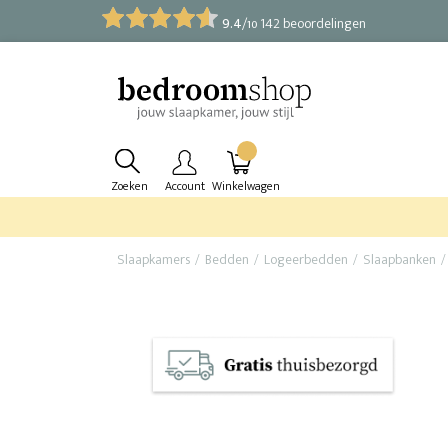
9.4
/
142 beoordelingen
10
Zoeken
Account
Winkelwagen
Slaapkamers
Bedden
Logeerbedden
Slaapbanken