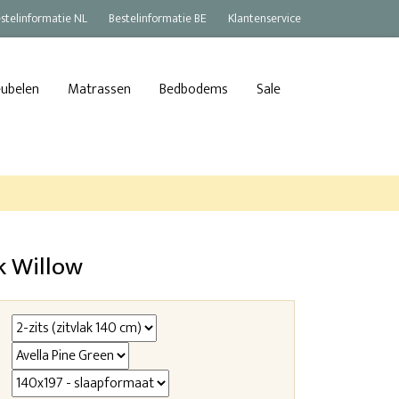
stelinformatie NL
Bestelinformatie BE
Klantenservice
eubelen
Matrassen
Bedbodems
Sale
k Willow