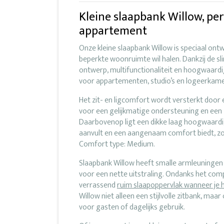
Kleine slaapbank Willow, per
appartement
Onze kleine slaapbank Willow is speciaal ont
beperkte woonruimte wil halen. Dankzij de 
ontwerp, multifunctionaliteit en hoogwaardig
voor appartementen, studio’s en logeerkame
Het zit- en ligcomfort wordt versterkt door
voor een gelijkmatige ondersteuning en een 
Daarbovenop ligt een dikke laag hoogwaardig
aanvult en een aangenaam comfort biedt, zowel
Comfort type: Medium.
Slaapbank Willow heeft smalle armleuninge
voor een nette uitstraling. Ondanks het co
verrassend
ruim slaapoppervlak wanneer je 
Willow niet alleen een stijlvolle zitbank, ma
voor gasten of dagelijks gebruik.