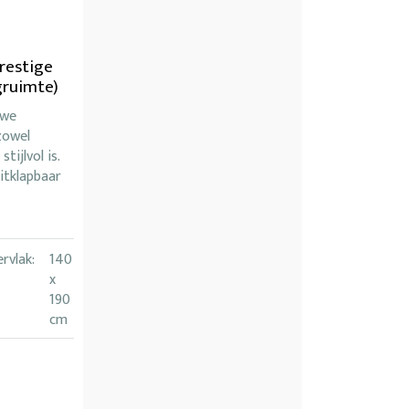
restige
gruimte)
uwe
zowel
stijlvol is.
uitklapbaar
rvlak:
140
x
190
cm