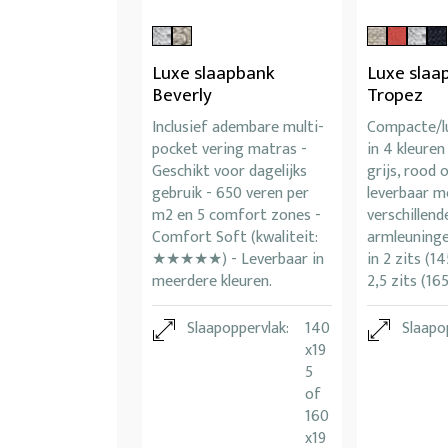
Luxe slaapbank
Luxe slaa
Beverly
Tropez
Inclusief adembare multi-
Compacte/l
pocket vering matras -
in 4 kleuren
Geschikt voor dagelijks
grijs, rood 
gebruik - 650 veren per
leverbaar m
m2 en 5 comfort zones -
verschillen
Comfort Soft (kwaliteit:
armleuninge
★★★★★) - Leverbaar in
in 2 zits (14
meerdere kleuren.
2,5 zits (165
Slaapoppervlak:
140
Slaapo
x19
5
of
160
x19