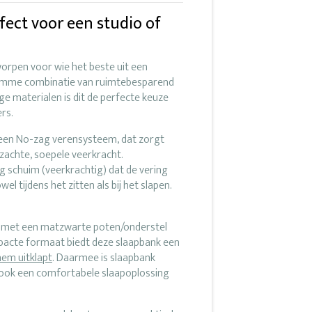
fect voor een studio of
worpen voor wie het beste uit een
slimme combinatie van ruimtebesparend
e materialen is dit de perfecte keuze
rs.
 een No-zag verensysteem, dat zorgt
zachte, soepele veerkracht.
 schuim (veerkrachtig) dat de vering
 tijdens het zitten als bij het slapen.
n met een matzwarte poten/onderstel
mpacte formaat biedt deze slaapbank een
hem uitklapt
. Daarmee is slaapbank
ar ook een comfortabele slaapoplossing