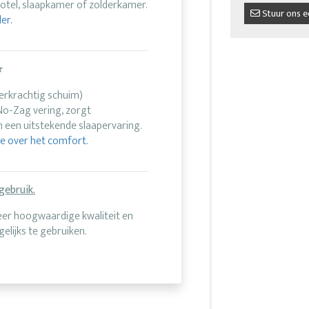
otel, slaapkamer of zolderkamer.
Stuur ons e
er.
★
erkrachtig schuim)
o-Zag vering, zorgt
een uitstekende slaapervaring.
ie over het comfort.
gebruik.
eer hoogwaardige kwaliteit en
elijks te gebruiken.