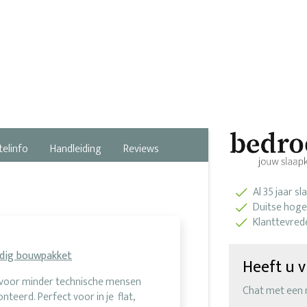
telinfo
Handleiding
Reviews
Al 35 jaar s
Duitse hoge
Klanttevred
udig bouwpakket
Heeft u v
k voor minder technische mensen
Chat met een
teerd. Perfect voor in je flat,