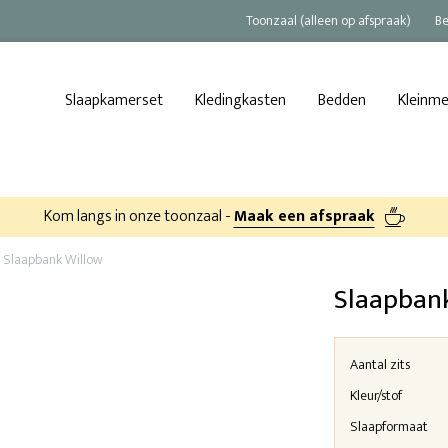
Toonzaal (alleen op afspraak)
Be
Slaapkamerset
Kledingkasten
Bedden
Kleinm
Kom langs in onze toonzaal -
Maak een afspraak
Slaapbank Willow
Slaapban
Aantal zits
Kleur/stof
Slaapformaat