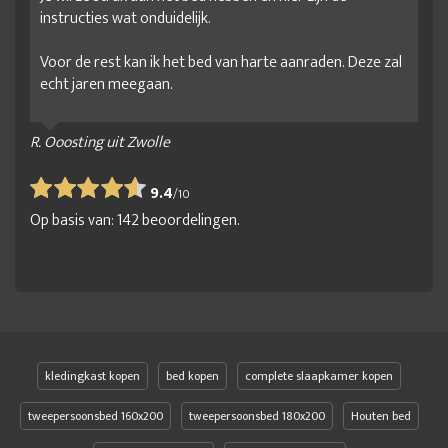
instructies wat onduidelijk.
Voor de rest kan ik het bed van harte aanraden. Deze zal
echt jaren meegaan.
R. Ooosting uit Zwolle
9.4
/
10
Op basis van:
142
beoordelingen.
kledingkast kopen
bed kopen
complete slaapkamer kopen
tweepersoonsbed 160x200
tweepersoonsbed 180x200
Houten bed