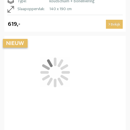
Type:
koudschuim + bonellvering
Slaapoppervlak:
140 x 190 cm
619,-
Bekijk