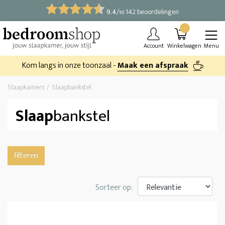
9.4
/
142 beoordelingen
10
Account
Winkelwagen
Menu
Kom langs in onze toonzaal -
Maak een afspraak
Slaapkamers
Slaapbankstel
Slaap
bankstel
filteren
Sorteer op: