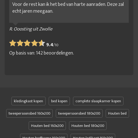
Voor de rest kan ik het bed van harte aanraden. Deze zal
echt jaren meegaan.
R. Ooosting uit Zwolle
9.4
/
10
Op basis van:
142
beoordelingen.
kledingkast kopen
bed kopen
complete slaapkamer kopen
tweepersoonsbed 160x200
tweepersoonsbed 180x200
Houten bed
Houten bed 160x200
Houten bed 180x200
Houten bedframe 160x200
Houten ledikant 160x200