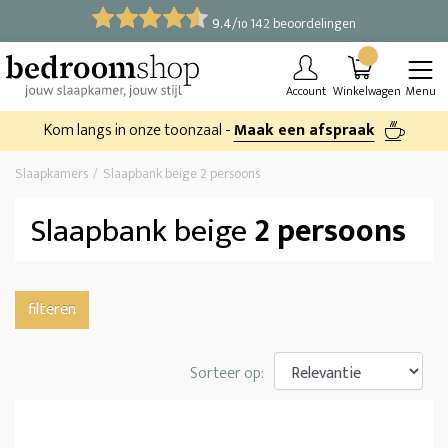
9.4
/
142 beoordelingen
10
Account
Winkelwagen
Menu
Kom langs in onze toonzaal -
Maak een afspraak
Slaapkamers
Slaapbank beige 2 persoons
Slaapbank beige
2 persoons
filteren
Sorteer op: