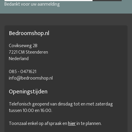
Bedankt voor uw aanmelding
Bedroomshop.nl
Covikseweg 2B
7221 CM Steenderen
Nederland
085 - 0471621
info@bedroomshop.nl
Openingstijden
Telefonisch geopend van dinsdag tot en met zaterdag
tussen 10:00 en 16:00.
Toonzaal enkel op afspraak en
hier
in te plannen.