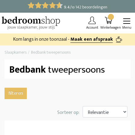
9.4
/
142 beoordelingen
10
Account
Winkelwagen
Menu
Kom langs in onze toonzaal -
Maak een afspraak
Slaapkamers
Bedbank tweepersoons
Bedbank
tweepersoons
filteren
Sorteer op: