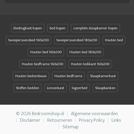
kledingkast kopen
bed kopen
complete slaapkamer kopen
tweepersoonsbed 160x200
tweepersoonsbed 180x200
Houten bed
Houten bed 160x200
Houten bed 180x200
Houten bedframe 160x200
Houten ledikant 160x200
Houten bedombouw
Houten bedframe
Slaapkamerkast
Stoffen bedden
Linnenkast
logeerbed
Slaapbanken
© 2026 Bedroomshop.nl
Algemene voorwaarden
Disclaimer
Retourneren
Privacy Policy
Links
Sitemap