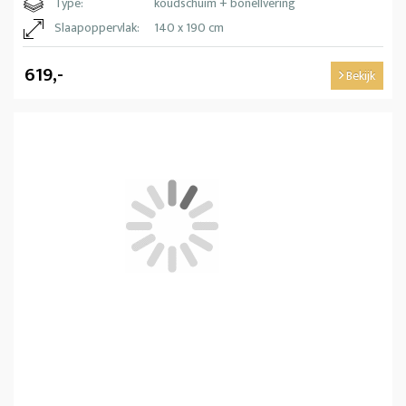
Type:
koudschuim + bonellvering
Slaapoppervlak:
140 x 190 cm
619,-
Bekijk