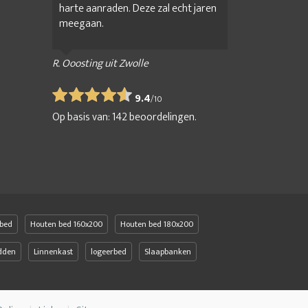
harte aanraden. Deze zal echt jaren
meegaan.
R. Ooosting uit Zwolle
9.4
/
10
Op basis van:
142
beoordelingen.
bed
Houten bed 160x200
Houten bed 180x200
edden
Linnenkast
logeerbed
Slaapbanken