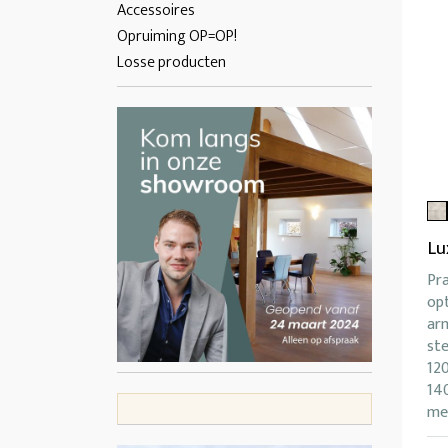
Accessoires
Opruiming OP=OP!
Losse producten
Lu
Pr
op
ar
ste
12
14
me