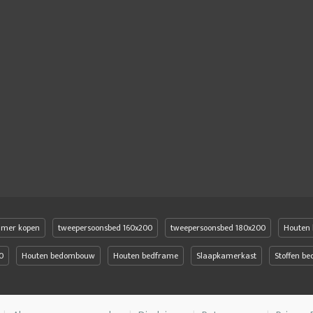
amer kopen
tweepersoonsbed 160x200
tweepersoonsbed 180x200
Houten 
0
Houten bedombouw
Houten bedframe
Slaapkamerkast
Stoffen b