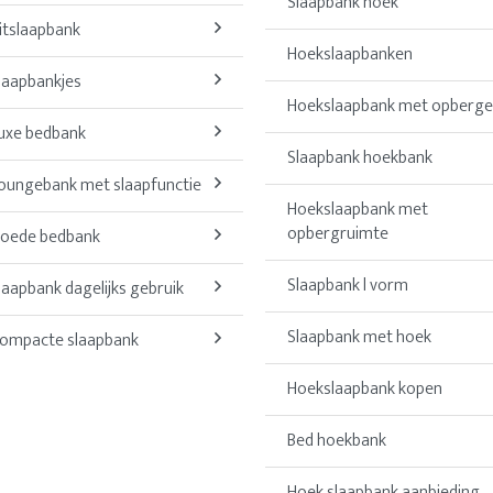
Slaapbank hoek
itslaapbank
Hoekslaapbanken
laapbankjes
Hoekslaapbank met opberge
uxe bedbank
Slaapbank hoekbank
oungebank met slaapfunctie
Hoekslaapbank met
opbergruimte
oede bedbank
Slaapbank l vorm
laapbank dagelijks gebruik
Slaapbank met hoek
ompacte slaapbank
Hoekslaapbank kopen
Bed hoekbank
Hoek slaapbank aanbieding