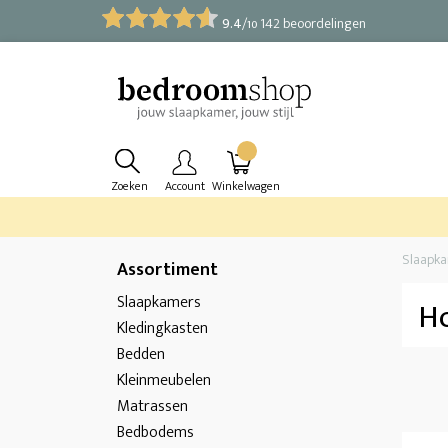
9.4
/
142 beoordelingen
10
Zoeken
Account
Winkelwagen
Slaapk
Assortiment
Slaapkamers
H
Kledingkasten
Bedden
Kleinmeubelen
Matrassen
Bedbodems