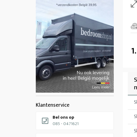
1
S
m
S
Klantenservice
S
Bel ons op
085 - 0471621
S