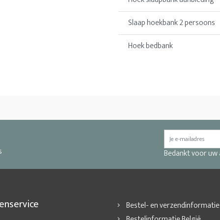
Slaap hoekbank 2 persoons
Hoek bedbank
s
Bedankt voor uw
enservice
Bestel- en verzendinformatie
Bestelinformatie België