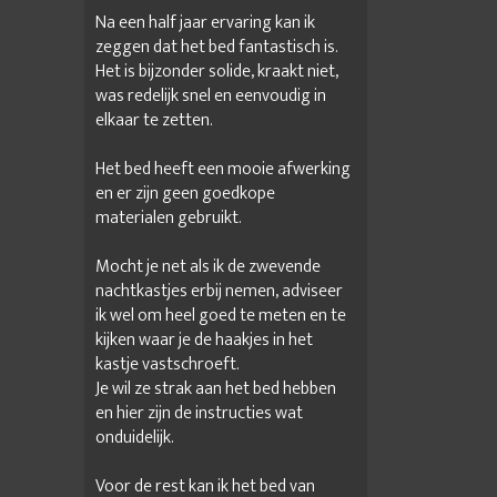
Na een half jaar ervaring kan ik
zeggen dat het bed fantastisch is.
Het is bijzonder solide, kraakt niet,
was redelijk snel en eenvoudig in
elkaar te zetten.
Het bed heeft een mooie afwerking
en er zijn geen goedkope
materialen gebruikt.
Mocht je net als ik de zwevende
nachtkastjes erbij nemen, adviseer
ik wel om heel goed te meten en te
kijken waar je de haakjes in het
kastje vastschroeft.
Je wil ze strak aan het bed hebben
en hier zijn de instructies wat
onduidelijk.
Voor de rest kan ik het bed van