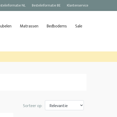
stelinformatie NL
Bestelinformatie BE
Klantenservice
eubelen
Matrassen
Bedbodems
Sale
Sorteer op: