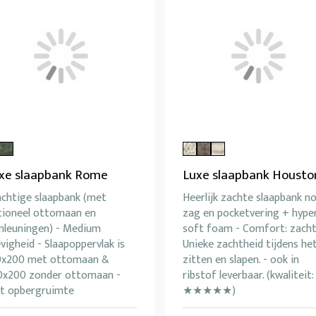
xe slaapbank Rome
Luxe slaapbank Housto
achtige slaapbank (met
Heerlijk zachte slaapbank n
tioneel ottomaan en
zag en pocketvering + hype
mleuningen) - Medium
soft foam - Comfort: zacht
vigheid - Slaapoppervlak is
Unieke zachtheid tijdens he
0x200 met ottomaan &
zitten en slapen. - ook in
0x200 zonder ottomaan -
ribstof leverbaar. (kwaliteit:
t opbergruimte
★★★★★)