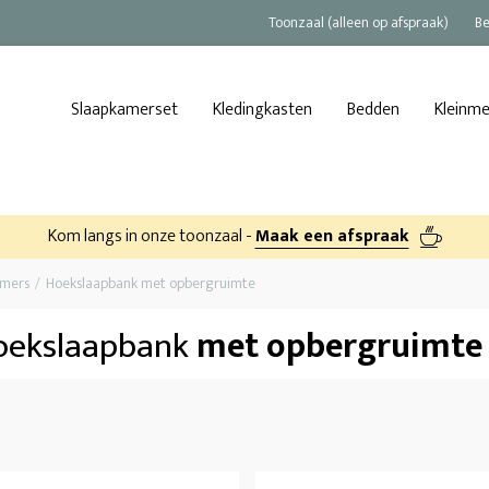
Toonzaal (alleen op afspraak)
Be
Slaapkamerset
Kledingkasten
Bedden
Kleinm
Kom langs in onze toonzaal -
Maak een afspraak
amers
Hoekslaapbank met opbergruimte
oekslaapbank
met opbergruimte