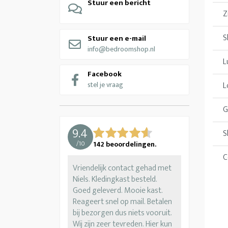
Stuur een bericht
Z
S
Stuur een e-mail
info@bedroomshop.nl
L
Facebook
stel je vraag
L
G
9.4
S
/
10
142
beoordelingen.
C
Vriendelijk contact gehad met
Niels. Kledingkast besteld.
Goed geleverd. Mooie kast.
Reageert snel op mail. Betalen
bij bezorgen dus niets vooruit.
Wij zijn zeer tevreden. Hier kun