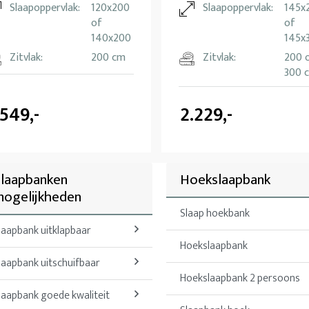
Slaapoppervlak:
120x200
Slaapoppervlak:
145x
of
of
140x200
145x
Zitvlak:
200 cm
Zitvlak:
200 
300 
.549,-
2.229,-
laapbanken
Hoekslaapbank
ogelijkheden
Slaap hoekbank
laapbank uitklapbaar
Hoekslaapbank
laapbank uitschuifbaar
Hoekslaapbank 2 persoons
laapbank goede kwaliteit