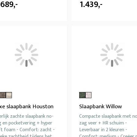
.689,-
1.439,-
xe slaapbank Houston
Slaapbank Willow
rlijk zachte slaapbank no-
Compacte slaapbank met n
g en pocketvering + hyper
zag veer + HR schuim -
ft foam - Comfort: zacht -
Leverbaar in 2 kleuren -
eke zachtheid tijdens het
Comfort: medium - Creëer