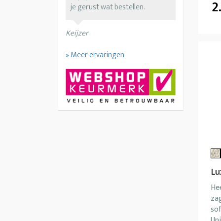
2
je gerust wat bestellen.
Keijzer
» Meer ervaringen
Lu
Hee
za
so
Uni