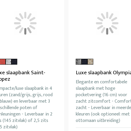
xe slaapbank Saint-
Luxe slaapbank Olympi
opez
Elegante en comfortabele
mpacte/luxe slaapbank in 4
slaapbank met hoge
uren (zand/grijs, grijs, rood
pocketvering (16 cm) voor
blauw) en leverbaar met 3
zacht zitcomfort - Comfor
schillende poten of
zacht - Leverbaar in meerd
leuningen - Leverbaar in 2
kleuren (ook optioneel: met
s (145 zitvlak) of 2,5 zits
ottomaan uitbreiding)
5 zitvlak)