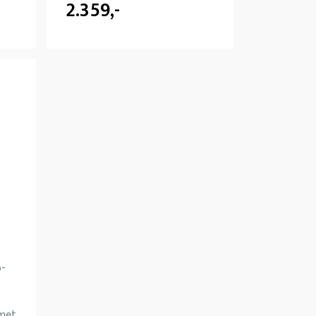
2.359,-
o-
 met