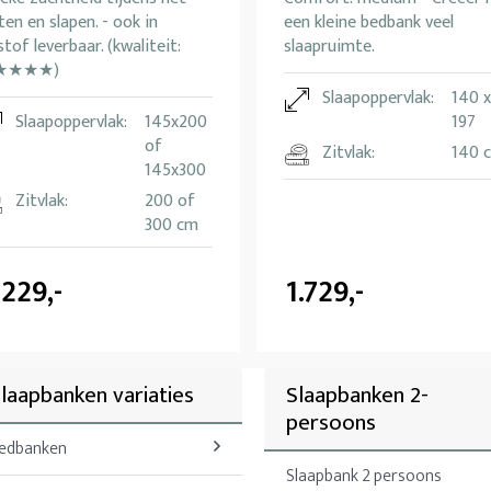
ten en slapen. - ook in
een kleine bedbank veel
stof leverbaar. (kwaliteit:
slaapruimte.
★★★★)
Slaapoppervlak:
140 x
Slaapoppervlak:
145x200
197
of
Zitvlak:
140 
145x300
Zitvlak:
200 of
300 cm
.229,-
1.729,-
laapbanken variaties
Slaapbanken 2-
persoons
edbanken
Slaapbank 2 persoons