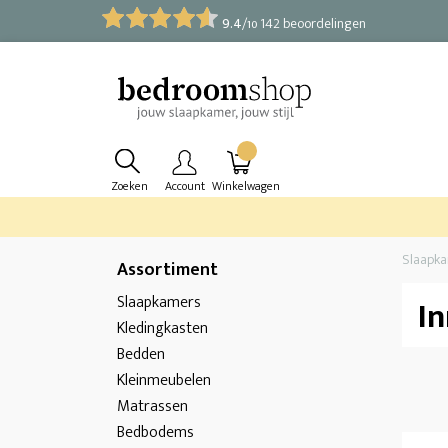
9.4
/
142 beoordelingen
10
Zoeken
Account
Winkelwagen
Slaapk
Assortiment
Slaapkamers
I
Kledingkasten
Bedden
Kleinmeubelen
Matrassen
Bedbodems