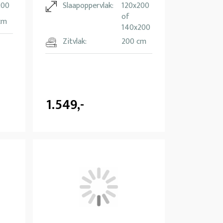
200
Slaapoppervlak:
120x200
of
cm
140x200
Zitvlak:
200 cm
1.549,-