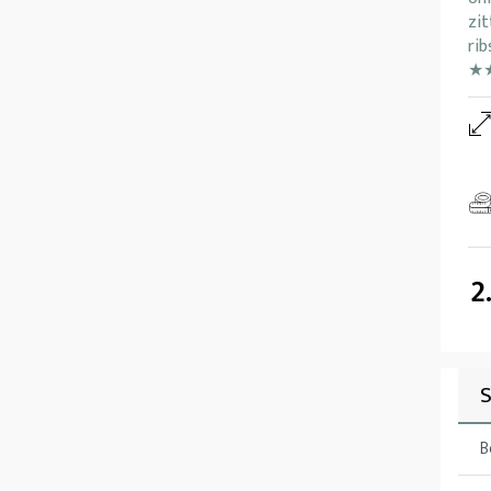
zit
rib
★
2
S
B