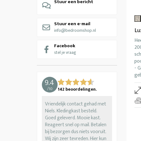
Stuur een bericht
Stuur een e-mail
Lu
info@bedroomshop.nl
Hee
Facebook
200
stel je vraag
sc
po
- G
ge
9.4
/
10
142
beoordelingen.
Vriendelijk contact gehad met
Niels. Kledingkast besteld.
Goed geleverd. Mooie kast.
Reageert snel op mail. Betalen
bij bezorgen dus niets vooruit.
Wij zijn zeer tevreden. Hier kun