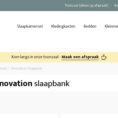
Toonzaal (alleen op afspraak)
Be
Slaapkamerset
Kledingkasten
Bedden
Kleinm
Kom langs in onze toonzaal -
Maak een afspraak
amers
Innovation slaapbank
nnovation
slaapbank