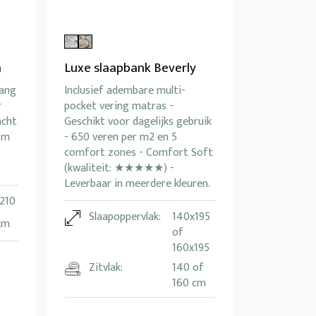
a
Luxe slaapbank Beverly
Lang
Inclusief adembare multi-
r
pocket vering matras -
acht
Geschikt voor dagelijks gebruik
om
- 650 veren per m2 en 5
comfort zones - Comfort Soft
(kwaliteit: ★★★★★) -
Leverbaar in meerdere kleuren.
 210
Slaapoppervlak:
140x195
cm
of
160x195
Zitvlak:
140 of
160 cm