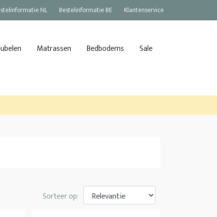
stelinformatie NL
Bestelinformatie BE
Klantenservice
eubelen
Matrassen
Bedbodems
Sale
Sorteer op: