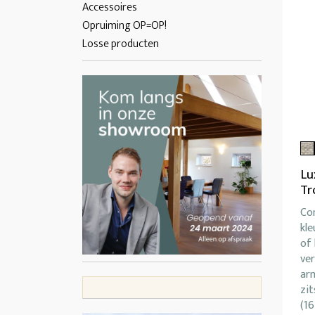
Accessoires
Opruiming OP=OP!
Losse producten
Lu
Tr
Co
kle
of 
ver
arm
zit
(16