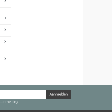
2
Aanmelden
 aanmelding