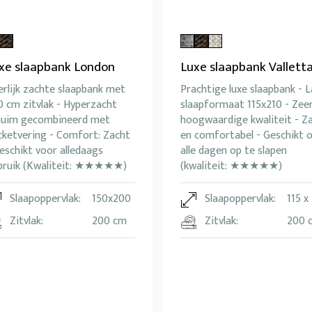
xe slaapbank London
Luxe slaapbank Vallett
rlijk zachte slaapbank met
Prachtige luxe slaapbank - 
 cm zitvlak - Hyperzacht
slaapformaat 115x210 - Zee
huim gecombineerd met
hoogwaardige kwaliteit - Z
cketvering - Comfort: Zacht
en comfortabel - Geschikt 
eschikt voor alledaags
alle dagen op te slapen
bruik (Kwaliteit: ★★★★★)
(kwaliteit: ★★★★★)
Slaapoppervlak:
150x200
Slaapoppervlak:
115 x
Zitvlak:
200 cm
Zitvlak:
200 