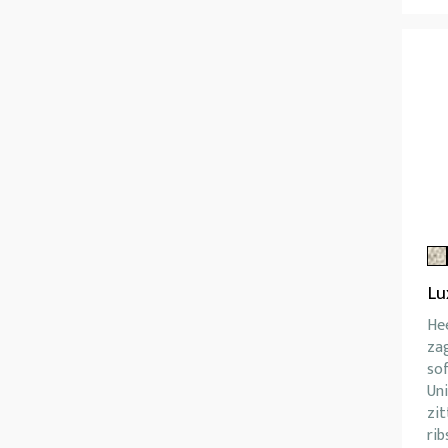
Lu
Hee
za
so
Uni
zit
rib