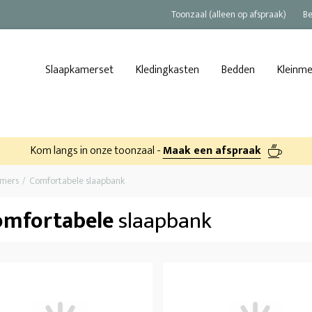
Toonzaal (alleen op afspraak)
Be
Slaapkamerset
Kledingkasten
Bedden
Kleinm
Kom langs in onze toonzaal -
Maak een afspraak
amers
Comfortabele slaapbank
omfortabele
slaapbank