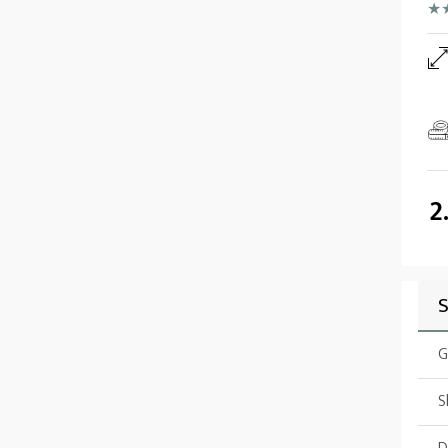
★
2
S
G
S