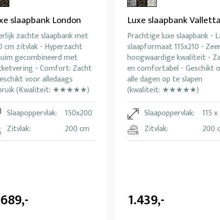
xe slaapbank London
Luxe slaapbank Vallett
rlijk zachte slaapbank met
Prachtige luxe slaapbank - 
 cm zitvlak - Hyperzacht
slaapformaat 115x210 - Zee
huim gecombineerd met
hoogwaardige kwaliteit - Z
cketvering - Comfort: Zacht
en comfortabel - Geschikt 
eschikt voor alledaags
alle dagen op te slapen
bruik (Kwaliteit: ★★★★★)
(kwaliteit: ★★★★★)
Slaapoppervlak:
150x200
Slaapoppervlak:
115 x
Zitvlak:
200 cm
Zitvlak:
200 
.689,-
1.439,-