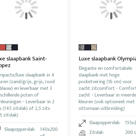
xe slaapbank Saint-
Luxe slaapbank Olympi
opez
Elegante en comfortabele
mpacte/luxe slaapbank in 4
slaapbank met hoge
uren (zand/grijs, grijs, rood
pocketvering (16 cm) voor
blauw) en leverbaar met 3
zacht zitcomfort - Comfor
schillende poten of
zacht - Leverbaar in meerd
leuningen - Leverbaar in 2
kleuren (ook optioneel: met
s (145 zitvlak) of 2,5 zits
ottomaan uitbreiding)
5 zitvlak)
Slaapoppervlak:
155x
Slaapoppervlak:
140x200
Zitvlak:
200 