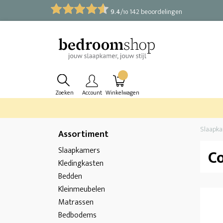
9.4
/
142 beoordelingen
10
Zoeken
Account
Winkelwagen
Slaapk
Assortiment
Slaapkamers
C
Kledingkasten
Bedden
Kleinmeubelen
Matrassen
Bedbodems