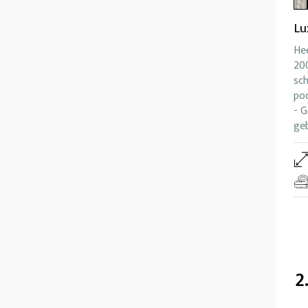
Lu
Hee
200
sc
po
- G
ge
2