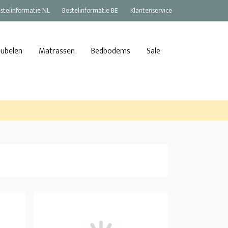
stelinformatie NL
Bestelinformatie BE
Klantenservice
eubelen
Matrassen
Bedbodems
Sale