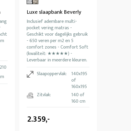
a
Luxe slaapbank Beverly
Lang
Inclusief adembare multi-
r
pocket vering matras -
acht
Geschikt voor dagelijks gebruik
om
- 650 veren per m2 en 5
comfort zones - Comfort Soft
(kwaliteit: ★★★★★) -
Leverbaar in meerdere kleuren.
 210
Slaapoppervlak:
140x195
cm
of
160x195
Zitvlak:
140 of
160 cm
2.359,-