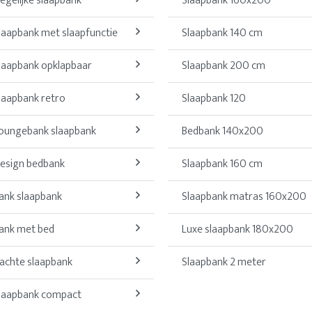
egelijke slaapbank
Slaapbank 160x200
laapbank met slaapfunctie
Slaapbank 140 cm
laapbank opklapbaar
Slaapbank 200 cm
laapbank retro
Slaapbank 120
oungebank slaapbank
Bedbank 140x200
esign bedbank
Slaapbank 160 cm
ank slaapbank
Slaapbank matras 160x200
ank met bed
Luxe slaapbank 180x200
achte slaapbank
Slaapbank 2 meter
laapbank compact