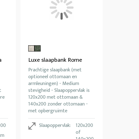
a
Luxe slaapbank Rome
Prachtige slaapbank (met
optioneel ottomaan en
armleuningen) - Medium
t
stevigheid - Slaapoppervlak is
ere
120x200 met ottomaan &
140x200 zonder ottomaan -
met opbergruimte
200
Slaapoppervlak:
120x200
of
cm