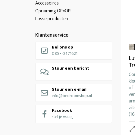
Accessoires
Opruiming OP=OP!
Losse producten
Klantenservice
Bel ons op
085 - 0471621
Lu
Tr
Stuur een bericht
Co
kle
of 
Stuur een e-mail
ver
info@bedroomshop.nl
arm
zit
Facebook
(16
stel je vraag