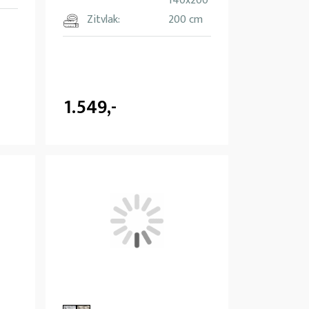
140x200
Zitvlak:
200 cm
1.549,-