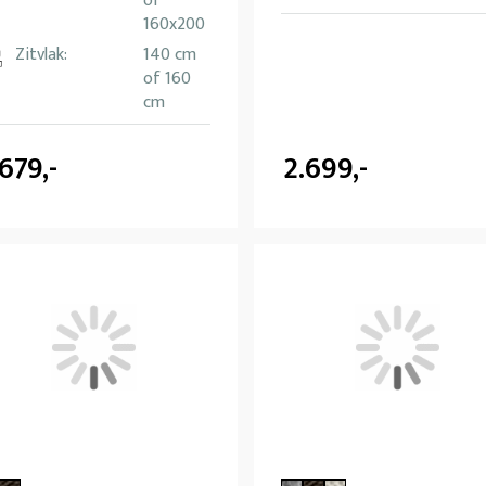
of
160x200
Zitvlak:
140 cm
of 160
cm
.679,-
2.699,-