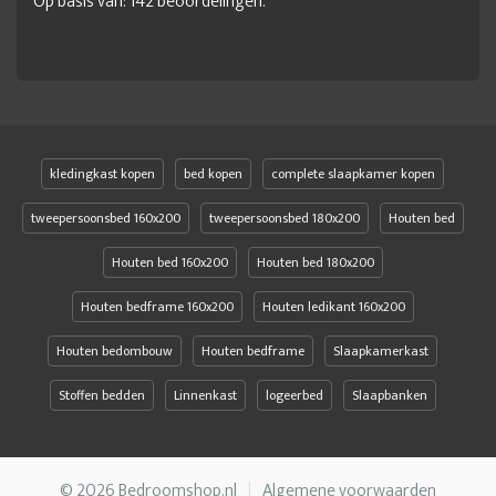
Op basis van:
142
beoordelingen.
kledingkast kopen
bed kopen
complete slaapkamer kopen
tweepersoonsbed 160x200
tweepersoonsbed 180x200
Houten bed
Houten bed 160x200
Houten bed 180x200
Houten bedframe 160x200
Houten ledikant 160x200
Houten bedombouw
Houten bedframe
Slaapkamerkast
Stoffen bedden
Linnenkast
logeerbed
Slaapbanken
© 2026 Bedroomshop.nl
Algemene voorwaarden