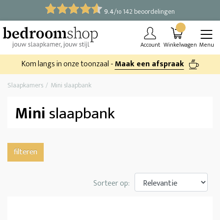
9.4
/
142 beoordelingen
10
Account
Winkelwagen
Menu
Kom langs in onze toonzaal -
Maak een afspraak
Slaapkamers
Mini slaapbank
Mini
slaapbank
filteren
Sorteer op: