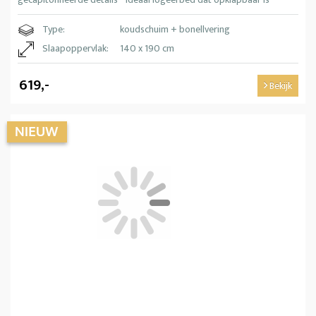
Type:
koudschuim + bonellvering
Slaapoppervlak:
140 x 190 cm
619,-
Bekijk