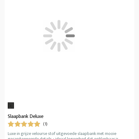
Slaapbank Deluxe
(1)
Luxe in grijze velourse stof uitgevoede slaapbank met mooie
gecapitonneerde details - ideaal logeerbed dat opklapbaar is