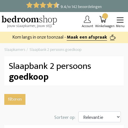
9.4
/
142 beoordelingen
10
Account
Winkelwagen
Menu
Kom langs in onze toonzaal -
Maak een afspraak
Slaapkamers
Slaapbank 2 persoons goedkoop
Slaapbank 2 persoons
goedkoop
filteren
Sorteer op: