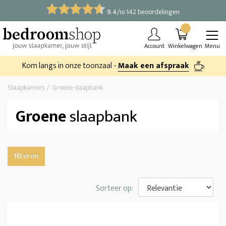
9.4
/
142 beoordelingen
10
Account
Winkelwagen
Menu
Kom langs in onze toonzaal -
Maak een afspraak
Slaapkamers
Groene slaapbank
Groene
slaapbank
filteren
Sorteer op: