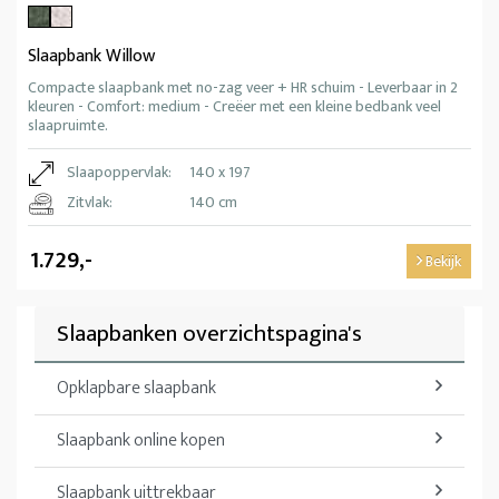
Slaapbank Willow
Compacte slaapbank met no-zag veer + HR schuim - Leverbaar in 2
kleuren - Comfort: medium - Creëer met een kleine bedbank veel
slaapruimte.
Slaapoppervlak:
140 x 197
Zitvlak:
140 cm
1.729,-
Bekijk
Slaapbanken overzichtspagina's
Opklapbare slaapbank
Slaapbank online kopen
Slaapbank uittrekbaar