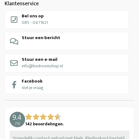
Klantenservice
Bel ons op
085 - 0471621
Stuur een bericht
Stuur een e-mail
info@bedroomshop.nl
Facebook
stel je vraag
9.4
/
10
142
beoordelingen.
Vriendelijk contact gehad met Niels. Kledingkast besteld.