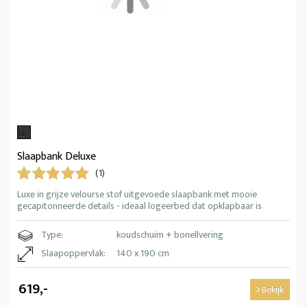
Slaapbank Deluxe
(1)
Luxe in grijze velourse stof uitgevoede slaapbank met mooie
gecapitonneerde details - ideaal logeerbed dat opklapbaar is
Type:
koudschuim + bonellvering
Slaapoppervlak:
140 x 190 cm
619,-
Bekijk