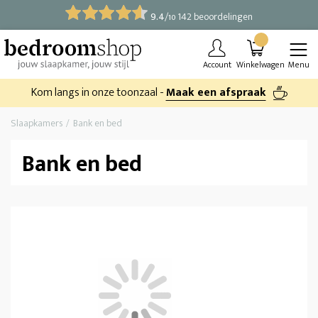
9.4
/
142 beoordelingen
10
Account
Winkelwagen
Menu
Kom langs in onze toonzaal -
Maak een afspraak
Slaapkamers
Bank en bed
Bank en bed